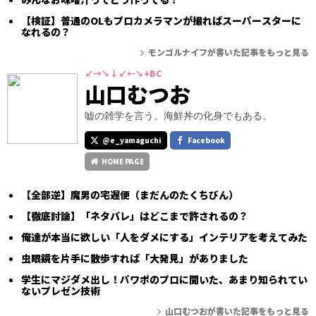
【検証】普通のOLもプロカメラマンが撮ればスーパースターに
なれるの？
モンゴルナイフが書いた記事をもっと見る
↙→↘↓↙←↘+BC
山口むつお
嘘の雑学を言う。海鮮丼の化身でもある。
@e_yamaguchi
Facebook
HOME PAGE
【全部逆】魔男の宅遅便（まだんのたくちびん）
【徹底討論】「ネタバレ」はどこまで許されるの？
俺達が本当に欲しい「人をダメにする」インテリアを考えてみた
虫眼鏡を片手に散歩すれば「大発見」がありました
学生にマジダメ出し！パワポのプロに聞いた、あまり知られてい
ないプレゼン技術
山口むつおが書いた記事をもっと見る