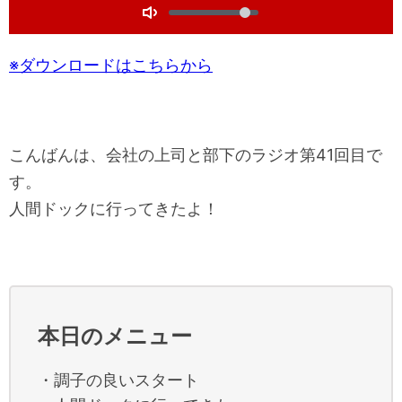
k
レ
r
V
e
e
l
o
r
s
w
a
r
o
T
e
ー
t
i
y
w
l
n
o
a
n
a
t
u
ヤ
g
r
d
r
※ダウンロードはこちらから
t
m
t
g
1
d
i
ー
e
0
1
l
m
s
0
e
e
e
s
M
c
e
u
s
c
こんばんは、会社の上司と部下のラジオ第41回目で
t
s
e
す。
人間ドックに行ってきたよ！
本日のメニュー
・調子の良いスタート