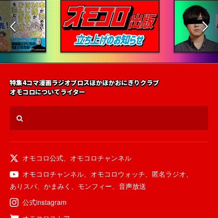
特集
4コマ漫画
ラジオ
ブロス
ほかほかおにぎりクラブ
オモコロについて
ライター
オモコロ公式
、
オモコロチャンネル
オモコロチャンネル
、
オモコロウォッチ
、
匿名ラジオ
、
ありスパ
、
かまみく
、
モンフィー
、
音声放送
公式instagram