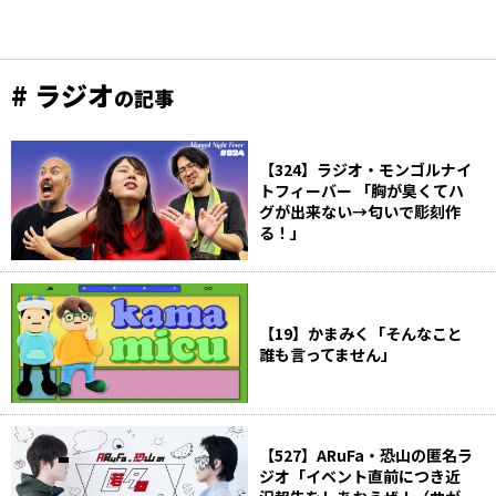
# ラジオ
の記事
【324】ラジオ・モンゴルナイ
トフィーバー 「胸が臭くてハ
グが出来ない→匂いで彫刻作
る！」
【19】かまみく「そんなこと
誰も言ってません」
【527】ARuFa・恐山の匿名ラ
ジオ「イベント直前につき近