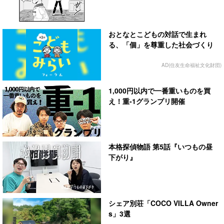
おとなとこどもの対話で生まれ
る、「個」を尊重した社会づくり
AD(住友生命福祉文化財団)
1,000円以内で一番重いものを買
え！重-1グランプリ開催
本格探偵物語 第5話『いつもの昼
下がり』
シェア別荘「COCO VILLA Owner
s」3選