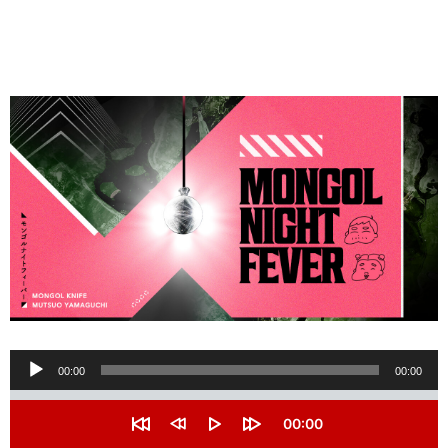
音
00:00
00:00
声
S
e
プ
C
00:00
e
u
R
R
P
F