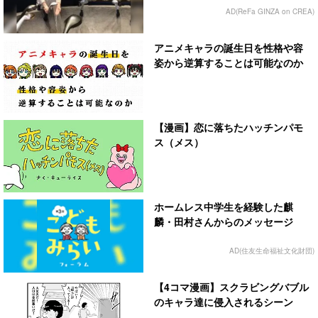
AD(ReFa GINZA on CREA)
アニメキャラの誕生日を性格や容
姿から逆算することは可能なのか
【漫画】恋に落ちたハッチンパモ
ス（メス）
ホームレス中学生を経験した麒
麟・田村さんからのメッセージ
AD(住友生命福祉文化財団)
【4コマ漫画】スクラビングバブル
のキャラ達に侵入されるシーン