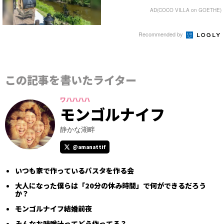
AD(COCO VILLA on GOETHE)
Recommended by
この記事を書いたライター
ワハハハハ
モンゴルナイフ
静かな湖畔
@amanattif
いつも家で作っているパスタを作る会
大人になった僕らは「20分の休み時間」で何ができるだろう
か？
モンゴルナイフ結婚前夜
みんなお味噌汁ってどう作ってる？