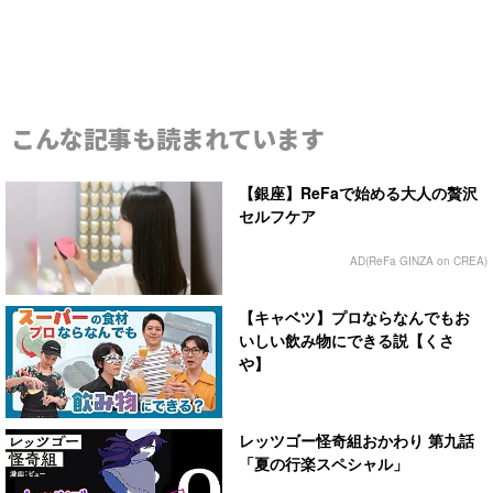
こんな記事も読まれています
【銀座】ReFaで始める大人の贅沢
セルフケア
AD(ReFa GINZA on CREA)
【キャベツ】プロならなんでもお
いしい飲み物にできる説【くさ
や】
レッツゴー怪奇組おかわり 第九話
「夏の行楽スペシャル」