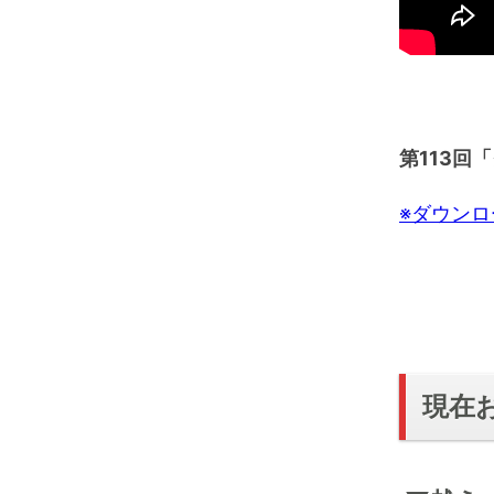
第113
回「
※ダウン
現在