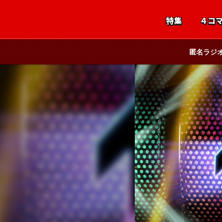
特集
４コ
匿名ラジ