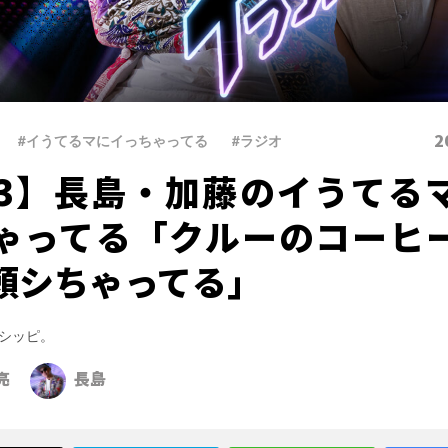
2
#イうてるマにイっちゃってる
、
#ラジオ
13】長島・加藤のイうてる
ゃってる「クルーのコーヒ
頼シちゃってる」
シッピ。
亮
長島