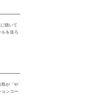
々に聴いて
ールを送ろ
長島が「や
ションコー