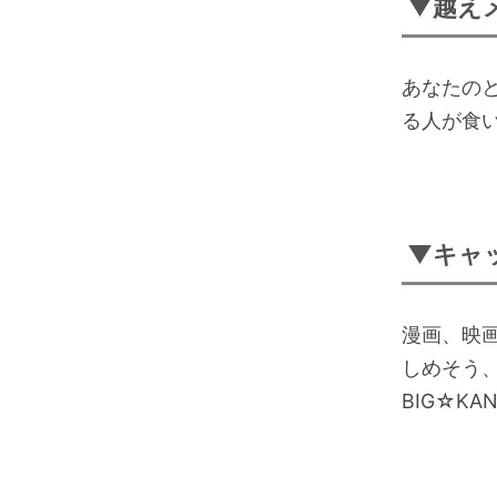
▼越え
あなたの
る人が食
▼キャ
漫画、映
しめそう
BIG☆KA