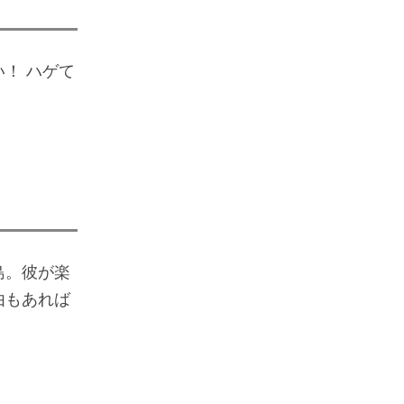
！ ハゲて
島。彼が楽
由もあれば