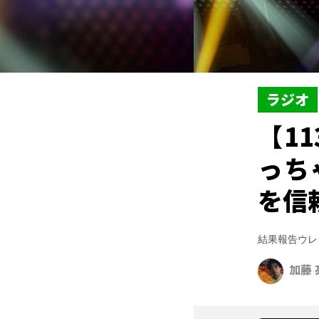
ラジオ
【1
っち
を信
結果報告ウレ
加藤 