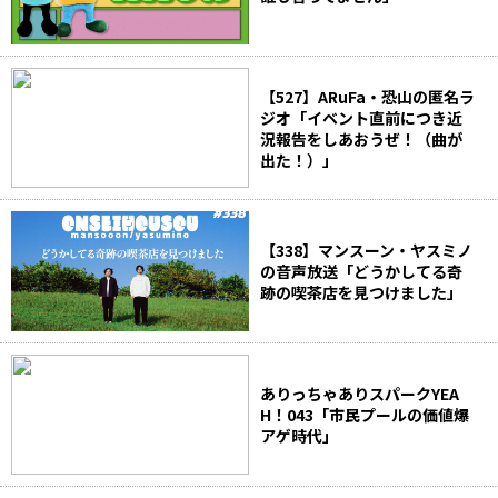
【527】ARuFa・恐山の匿名ラ
ジオ「イベント直前につき近
況報告をしあおうぜ！（曲が
出た！）」
【338】マンスーン・ヤスミノ
の音声放送「どうかしてる奇
跡の喫茶店を見つけました」
ありっちゃありスパークYEA
H！043「市民プールの価値爆
アゲ時代」