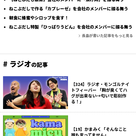
ねこぶだしで作る「カプレーゼ」を会社のメンバーに振る舞う
朝食に蜂蜜やシロップを食す！
ねこぶだし特製「ひっぱりうどん」を会社のメンバーに振る舞う
長島が書いた記事をもっと見る
# ラジオ
の記事
【324】ラジオ・モンゴルナイ
トフィーバー 「胸が臭くてハ
グが出来ない→匂いで彫刻作
る！」
【19】かまみく「そんなこと
誰も言ってません」