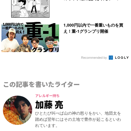
1,000円以内で一番重いものを買
え！重-1グランプリ開催
Recommended by
この記事を書いたライター
アレルギー持ち
加藤 亮
ひとたび叫べば山の神の怒りをかい、地団太を
踏めば翌年にはその土地で豊作が起こるといわ
れています。