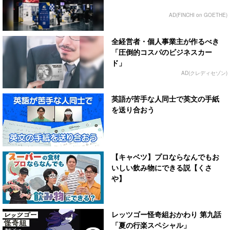
AD(FINCHI on GOETHE)
全経営者・個人事業主が作るべき
「圧倒的コスパのビジネスカー
ド」
AD(クレディセゾン)
英語が苦手な人同士で英文の手紙
を送り合おう
【キャベツ】プロならなんでもお
いしい飲み物にできる説【くさ
や】
レッツゴー怪奇組おかわり 第九話
「夏の行楽スペシャル」