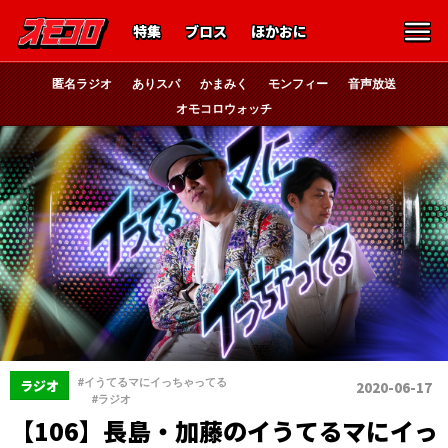
特集
ブロス
ほかおに
匿名ラジオ
ありスパ
かまみく
モンフィー
音声放送
オモコロウォッチ
#イうてるマにイっちゃってる
ラジオ
2020-06-17
、
#ラジオ
【106】長島・加藤のイうてるマにイっ