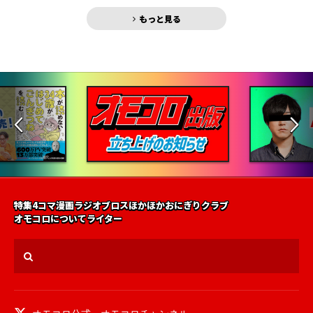
もっと見る
特集
4コマ漫画
ラジオ
ブロス
ほかほかおにぎりクラブ
オモコロについて
ライター
オモコロ公式
、
オモコロチャンネル