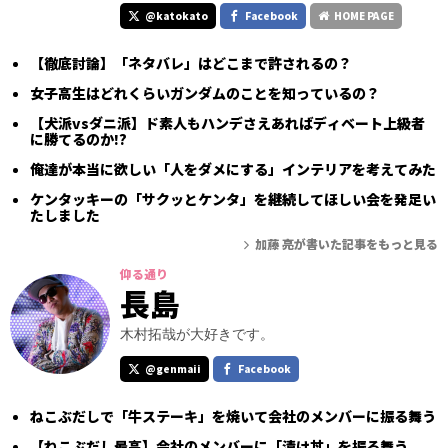
@katokato
Facebook
HOME PAGE
【徹底討論】「ネタバレ」はどこまで許されるの？
女子高生はどれくらいガンダムのことを知っているの？
【犬派vsダニ派】ド素人もハンデさえあればディベート上級者
に勝てるのか!?
俺達が本当に欲しい「人をダメにする」インテリアを考えてみた
ケンタッキーの「サクッとケンタ」を継続してほしい会を発足い
たしました
加藤 亮が書いた記事をもっと見る
仰る通り
長島
木村拓哉が大好きです。
@genmaii
Facebook
ねこぶだしで「牛ステーキ」を焼いて会社のメンバーに振る舞う
【ねこぶだし最高】会社のメンバーに「漬け丼」を振る舞う