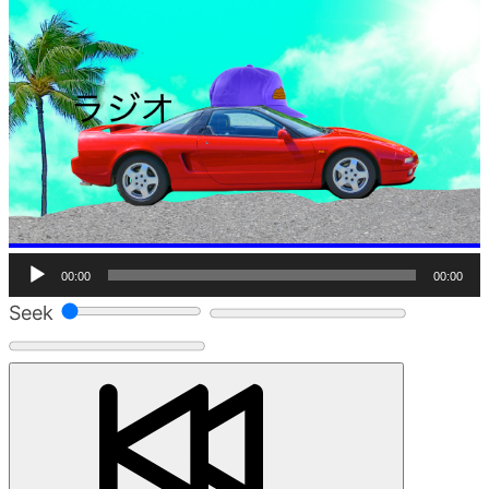
音
00:00
00:00
声
Seek
プ
レ
ー
ヤ
ー