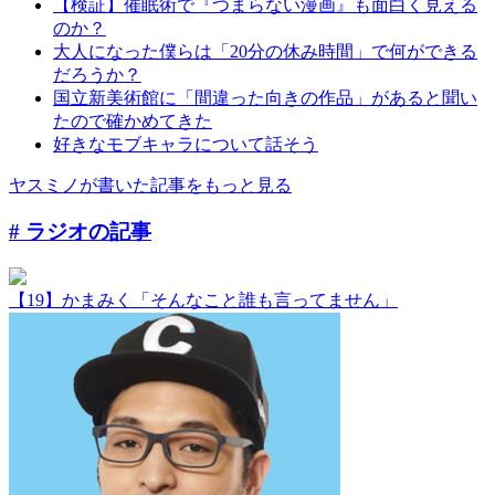
【検証】催眠術で『つまらない漫画』も面白く見える
のか？
大人になった僕らは「20分の休み時間」で何ができる
だろうか？
国立新美術館に「間違った向きの作品」があると聞い
たので確かめてきた
好きなモブキャラについて話そう
ヤスミノが書いた記事をもっと見る
# ラジオ
の記事
【19】かまみく「そんなこと誰も言ってません」