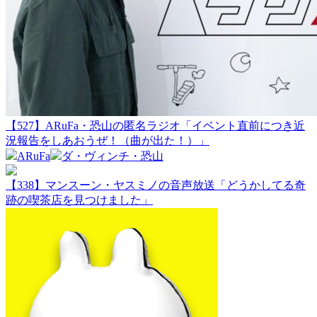
【527】ARuFa・恐山の匿名ラジオ「イベント直前につき近
況報告をしあおうぜ！（曲が出た！）」
ARuFa
ダ・ヴィンチ・恐山
【338】マンスーン・ヤスミノの音声放送「どうかしてる奇
跡の喫茶店を見つけました」