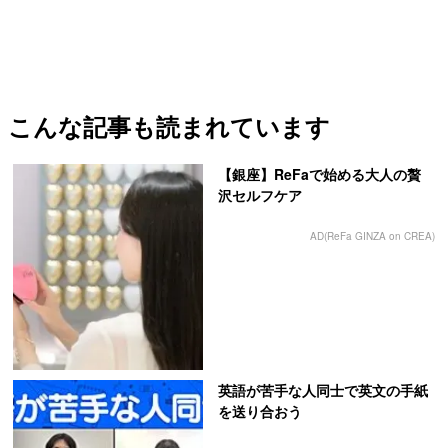
こんな記事も読まれています
【銀座】ReFaで始める大人の贅
沢セルフケア
AD(ReFa GINZA on CREA)
英語が苦手な人同士で英文の手紙
を送り合おう