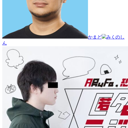
かまど
みくのし
ん