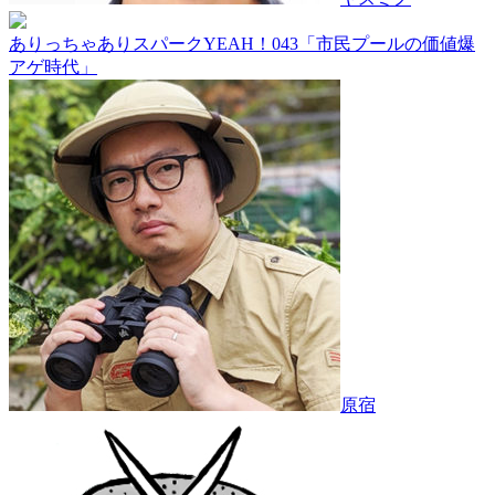
ありっちゃありスパークYEAH！043「市民プールの価値爆
アゲ時代」
原宿