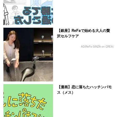
【銀座】ReFaで始める大人の贅
沢セルフケア
AD(ReFa GINZA on CREA)
【漫画】恋に落ちたハッチンパモ
ス（メス）