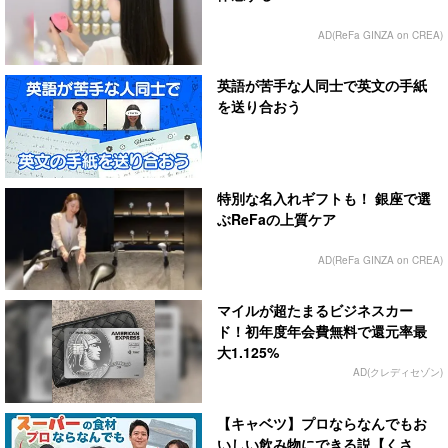
AD(ReFa GINZA on CREA)
英語が苦手な人同士で英文の手紙
を送り合おう
特別な名入れギフトも！ 銀座で選
ぶReFaの上質ケア
AD(ReFa GINZA on CREA)
マイルが超たまるビジネスカー
ド！初年度年会費無料で還元率最
大1.125%
AD(クレディセゾン)
【キャベツ】プロならなんでもお
いしい飲み物にできる説【くさ