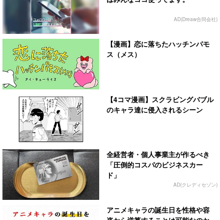
AD(Dreaw合同会社)
【漫画】恋に落ちたハッチンパモ
ス（メス）
【4コマ漫画】スクラビングバブル
のキャラ達に侵入されるシーン
全経営者・個人事業主が作るべき
「圧倒的コスパのビジネスカー
ド」
AD(クレディセゾン)
アニメキャラの誕生日を性格や容
姿から逆算することは可能なのか