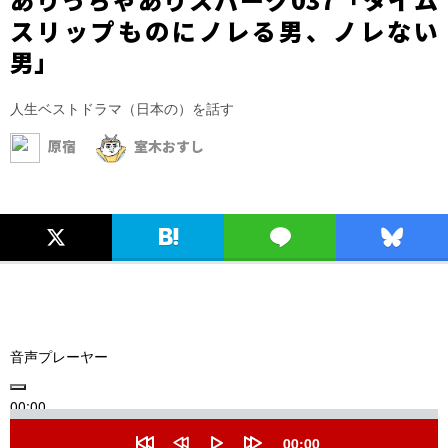
スリップものにノレる男、ノレない
男」
人生ベストドラマ（日本の）を話す
原宿
室木おすし
音声プレーヤー
00:00
Seek
00:00
Current
00:00