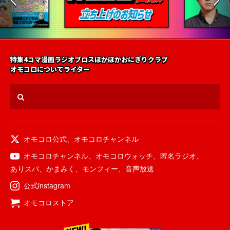
特集
4コマ漫画
ラジオ
ブロス
ほかほかおにぎりクラブ
オモコロについて
ライター
オモコロ公式
、
オモコロチャンネル
オモコロチャンネル
、
オモコロウォッチ
、
匿名ラジオ
、
ありスパ
、
かまみく
、
モンフィー
、
音声放送
公式instagram
オモコロストア