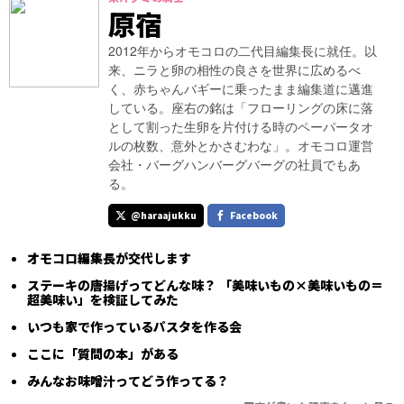
原宿
2012年からオモコロの二代目編集長に就任。以
来、ニラと卵の相性の良さを世界に広めるべ
く、赤ちゃんバギーに乗ったまま編集道に邁進
している。座右の銘は「フローリングの床に落
として割った生卵を片付ける時のペーパータオ
ルの枚数、意外とかさむわな」。オモコロ運営
会社・バーグハンバーグバーグの社員でもあ
る。
@haraajukku
Facebook
オモコロ編集長が交代します
ステーキの唐揚げってどんな味？ 「美味いもの×美味いもの＝
超美味い」を検証してみた
いつも家で作っているパスタを作る会
ここに「質問の本」がある
みんなお味噌汁ってどう作ってる？