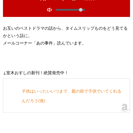
00:00
time
Restart
Rewind
Play
Forward
Volume
10
10
secs
secs
Toggle
Mute
お互いのベストドラマの話から、タイムスリップものをどう見てる
かという話に。
メールコーナー「あの事件」読んでいます。
↓室木おすしの新刊！絶賛発売中！
子供はいったいいつまで、親の前で子供でいてくれる
んだろう(仮)