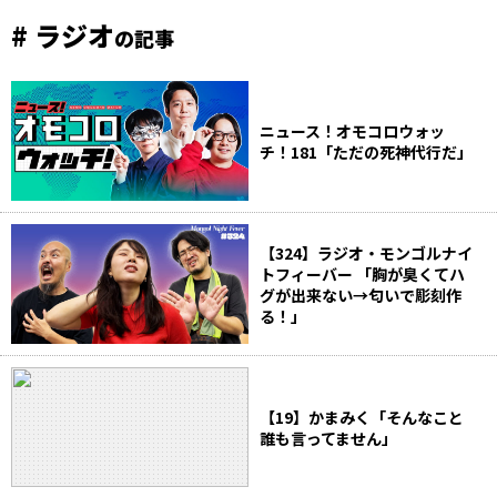
# ラジオ
の記事
ニュース！オモコロウォッ
チ！181「ただの死神代行だ」
【324】ラジオ・モンゴルナイ
トフィーバー 「胸が臭くてハ
グが出来ない→匂いで彫刻作
る！」
【19】かまみく「そんなこと
誰も言ってません」