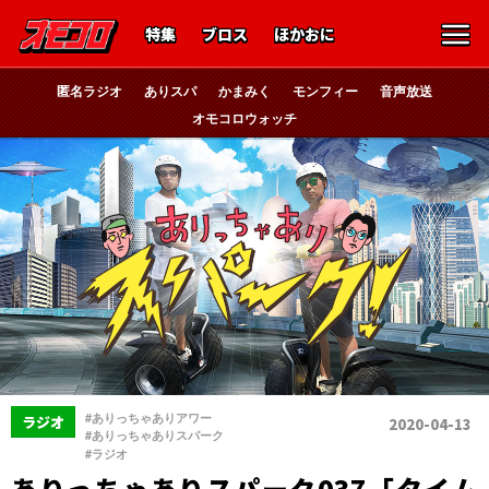
特集
ブロス
ほかおに
匿名ラジオ
ありスパ
かまみく
モンフィー
音声放送
オモコロウォッチ
、
#ありっちゃありアワー
ラジオ
2020-04-13
、
#ありっちゃありスパーク
#ラジオ
ありっちゃありスパーク037「タイム