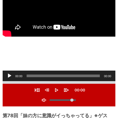
音
00:00
00:00
声
S
e
プ
C
00:00
e
u
R
R
P
F
k
レ
r
V
e
e
l
o
r
s
w
a
r
o
T
e
ー
t
i
y
w
l
n
o
a
n
a
t
u
ヤ
g
r
d
r
第78回「妹の方に意識がイっちゃってる」※ゲス
t
m