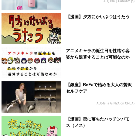
AD(DHC｜CanCam.jp)
【漫画】夕方にかいぶつはうたう
アニメキャラの誕生日を性格や容
姿から逆算することは可能なのか
【銀座】ReFaで始める大人の贅沢
セルフケア
AD(ReFa GINZA on CREA)
【漫画】恋に落ちたハッチンパモ
ス（メス）