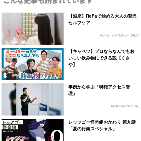
【銀座】ReFaで始める大人の贅沢
セルフケア
AD(ReFa GINZA on CREA)
【キャベツ】プロならなんでもお
いしい飲み物にできる説【くさ
や】
事例から学ぶ『特権アクセス管
理』
AD(KeeperSecurity)
レッツゴー怪奇組おかわり 第九話
「夏の行楽スペシャル」