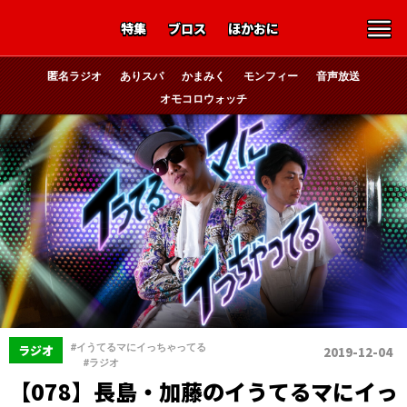
特集
ブロス
ほかおに
匿名ラジオ
ありスパ
かまみく
モンフィー
音声放送
オモコロウォッチ
#イうてるマにイっちゃってる
ラジオ
2019-12-04
、
#ラジオ
【078】長島・加藤のイうてるマにイっ