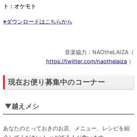
t
g
1
d
i
ー
e
0
1
ト：オケモト
l
m
s
0
e
e
e
s
M
c
e
※ダウンロードはこちらから
u
s
c
t
s
e
音楽協力：NAOtheLAIZA（
https://twitter.com/naothelaiza
）
現在お便り募集中のコーナー
▼越えメシ
あなたのとっておきのお店、メニュー、レシピを紹