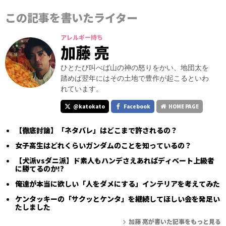
この記事を書いたライター
アレルギー持ち
加藤 亮
ひとたび叫べば山の神の怒りをかい、地団太を
踏めば翌年にはその土地で豊作が起こるといわ
れています。
@katokato
Facebook
HOME PAGE
【徹底討論】「ネタバレ」はどこまで許されるの？
女子高生はどれくらいガンダムのことを知っているの？
【犬派vsダニ派】ド素人もハンデさえあればディベート上級者
に勝てるのか!?
俺達が本当に欲しい「人をダメにする」インテリアを考えてみた
ケンタッキーの「サクッとケンタ」を継続してほしい会を発足い
たしました
加藤 亮が書いた記事をもっと見る