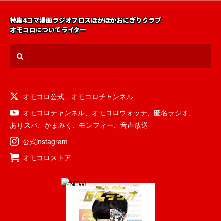
特集
4コマ漫画
ラジオ
ブロス
ほかほかおにぎりクラブ
オモコロについて
ライター
オモコロ公式
、
オモコロチャンネル
オモコロチャンネル
、
オモコロウォッチ
、
匿名ラジオ
、
ありスパ
、
かまみく
、
モンフィー
、
音声放送
公式instagram
オモコロストア