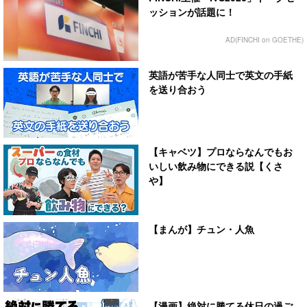
ッションが話題に！
AD(FINCHI on GOETHE)
英語が苦手な人同士で英文の手紙
を送り合おう
【キャベツ】プロならなんでもお
いしい飲み物にできる説【くさ
や】
【まんが】チュン・人魚
【漫画】絶対に勝てる休日の過ご