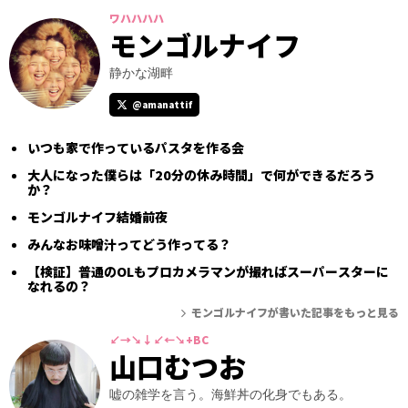
ワハハハハ
モンゴルナイフ
静かな湖畔
@amanattif
いつも家で作っているパスタを作る会
大人になった僕らは「20分の休み時間」で何ができるだろう
か？
モンゴルナイフ結婚前夜
みんなお味噌汁ってどう作ってる？
【検証】普通のOLもプロカメラマンが撮ればスーパースターに
なれるの？
モンゴルナイフが書いた記事をもっと見る
↙→↘↓↙←↘+BC
山口むつお
嘘の雑学を言う。海鮮丼の化身でもある。