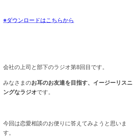
t
u
g
r
d
r
t
m
t
g
1
d
i
e
0
1
l
m
s
0
e
e
※ダウンロードはこちらから
e
s
M
c
e
u
s
c
t
s
e
会社の上司と部下のラジオ第8回目です。
みなさまの
お耳のお友達を目指す、イージーリスニ
ングなラジオ
です。
今回は恋愛相談のお便りに答えてみようと思いま
す。