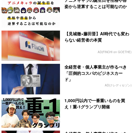
アニメキャラの誕生日を性格や容
姿から逆算することは可能なのか
【見城徹×藤田晋】AI時代でも変わ
らない経営者の本質
AD(FINCHI on GOETHE)
全経営者・個人事業主が作るべき
「圧倒的コスパのビジネスカー
ド」
AD(クレディセゾン)
1,000円以内で一番重いものを買
え！重-1グランプリ開催