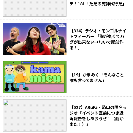
チ！181「ただの死神代行だ」
【324】ラジオ・モンゴルナイ
トフィーバー 「胸が臭くてハ
グが出来ない→匂いで彫刻作
る！」
【19】かまみく「そんなこと
誰も言ってません」
【527】ARuFa・恐山の匿名ラ
ジオ「イベント直前につき近
況報告をしあおうぜ！（曲が
出た！）」