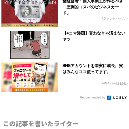
全経営者・個人事業主が作るべき
「圧倒的コスパのビジネスカー
ド」
AD(クレディセゾン)
【4コマ漫画】言わなきゃ済まない
ヤツ
SNSアカウントを着実に成長。実
はみんなココ使ってます。
AD(Dreaw合同会社)
Recommended by
この記事を書いたライター