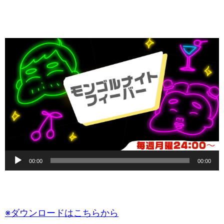
音
00:00
00:00
声
プ
レ
※ダウンロードはこちらから
ー