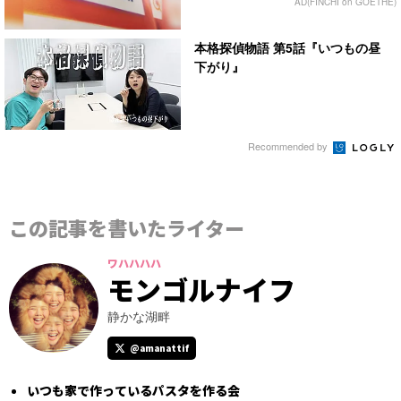
AD(FINCHI on GOETHE)
本格探偵物語 第5話『いつもの昼
下がり』
Recommended by
この記事を書いたライター
ワハハハハ
モンゴルナイフ
静かな湖畔
@amanattif
いつも家で作っているパスタを作る会