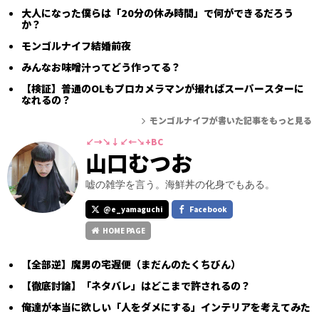
大人になった僕らは「20分の休み時間」で何ができるだろう
か？
モンゴルナイフ結婚前夜
みんなお味噌汁ってどう作ってる？
【検証】普通のOLもプロカメラマンが撮ればスーパースターに
なれるの？
モンゴルナイフが書いた記事をもっと見る
↙→↘↓↙←↘+BC
山口むつお
嘘の雑学を言う。海鮮丼の化身でもある。
@e_yamaguchi
Facebook
HOME PAGE
【全部逆】魔男の宅遅便（まだんのたくちびん）
【徹底討論】「ネタバレ」はどこまで許されるの？
俺達が本当に欲しい「人をダメにする」インテリアを考えてみた