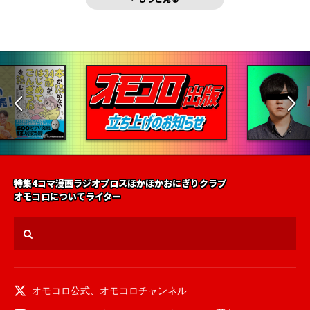
特集
4コマ漫画
ラジオ
ブロス
ほかほかおにぎりクラブ
オモコロについて
ライター
オモコロ公式
、
オモコロチャンネル