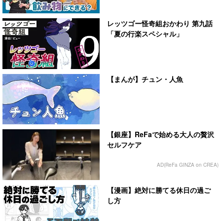
レッツゴー怪奇組おかわり 第九話
「夏の行楽スペシャル」
【まんが】チュン・人魚
【銀座】ReFaで始める大人の贅沢
セルフケア
AD(ReFa GINZA on CREA)
【漫画】絶対に勝てる休日の過ご
し方