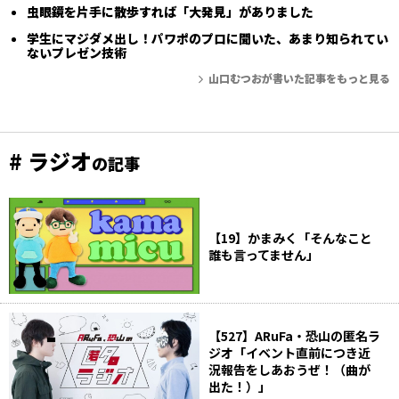
虫眼鏡を片手に散歩すれば「大発見」がありました
学生にマジダメ出し！パワポのプロに聞いた、あまり知られてい
ないプレゼン技術
山口むつおが書いた記事をもっと見る
# ラジオ
の記事
【19】かまみく「そんなこと
誰も言ってません」
【527】ARuFa・恐山の匿名ラ
ジオ「イベント直前につき近
況報告をしあおうぜ！（曲が
出た！）」