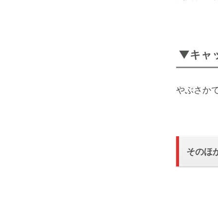
▼キャ
やぶさか
そのほ