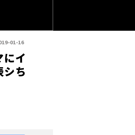
019-01-16
マにイ
表シち