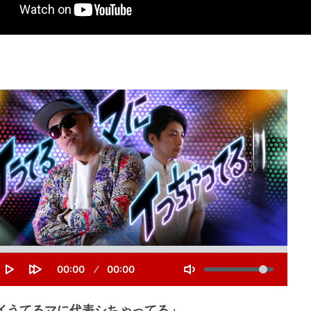
S
e
V
C
00:00
D
00:00
e
o
u
u
T
P
F
k
r
r
l
l
o
o
r
a
u
a
r
g
e
t
「イうてるマに代表シちゃってる」