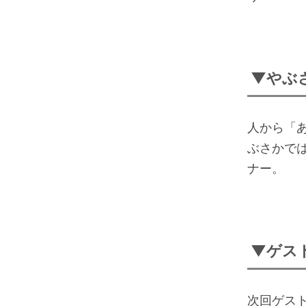
▼やぶ
人から「
ぶさかで
ナー。
▼ゲス
次回ゲス