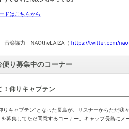
y
w
m
n
i
g
a
e
t
o
l
r
t
n
e
ロードはこちらから
d
i
1
M
m
0
e
u
s
t
e
e
c
s
音楽協力：NAOtheLAIZA（
https://twitter.com/nao
お便り募集中のコーナー
て！仰りキャプテン
”仰りキャプテン”となった長島が、リスナーからただ我
とを募集してただ同意するコーナー。キャップ長島にメ