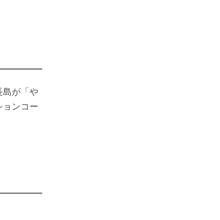
長島が「や
ションコー