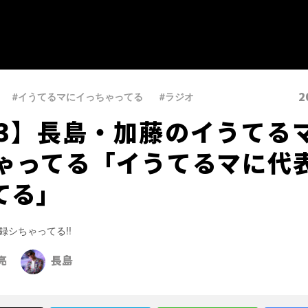
2
#イうてるマにイっちゃってる
、
#ラジオ
33】長島・加藤のイうてる
ゃってる「イうてるマに代
てる」
録シちゃってる!!
亮
長島