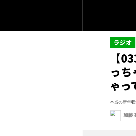
ラジオ
【0
っち
ゃっ
本当の新年収
加藤 