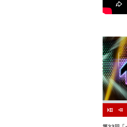
R
R
e
e
s
w
第33回