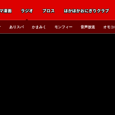
マ漫画
ラジオ
ブロス
ほかほかおにぎりクラブ
オ
ありスパ
かまみく
モンフィー
音声放送
オモコ