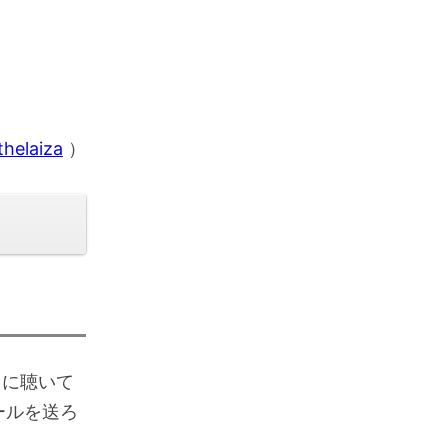
thelaiza
）
々に聴いて
ールを送ろ