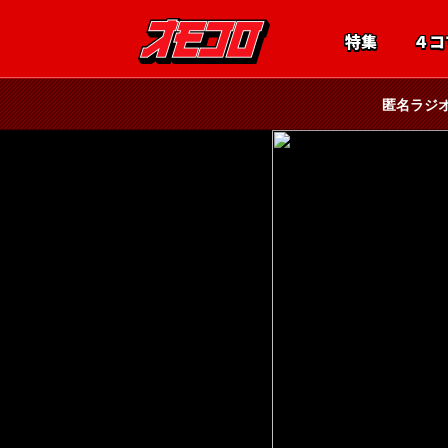
特集
４コ
匿名ラジ