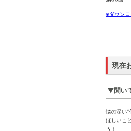
t
i
a
n
r
d
※ダウン
t
1
0
s
e
c
s
現在
▼聞い
懐の深い
ほしいこ
う！