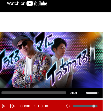
ボ
00:00
リ
S
e
V
ュ
C
00:00
D
00:00
e
o
u
u
T
P
F