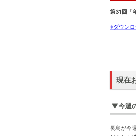
レ
e
e
s
w
第31回
ー
t
i
a
n
ヤ
r
d
※ダウン
t
1
ー
0
s
e
c
s
現在
▼今週
長島が今