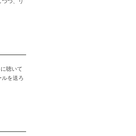
しつつ、リ
。
々に聴いて
ールを送ろ