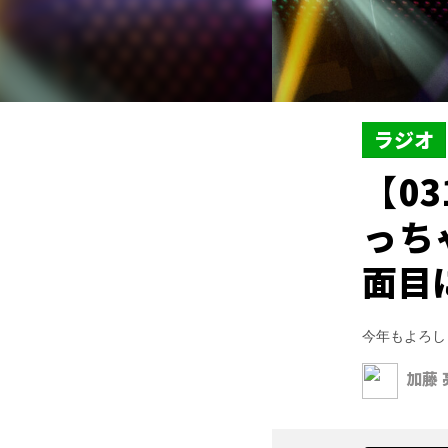
ラジオ
【0
っち
面目
今年もよろし
加藤 