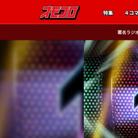
特集
４コ
匿名ラジ