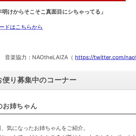
k
r
r
l
ー
l
o
o
r
a
u
a
r
g
e
t
「年明けからそこそこ真面目にシちゃってる」
ム
y
w
m
n
i
g
a
e
t
o
l
調
r
t
n
e
ロードはこちらから
d
i
節
1
M
m
0
e
u
に
s
t
e
e
は
c
s
音楽協力：NAOtheLAIZA（
https://twitter.com/nao
上
下
矢
お便り募集中のコーナー
印
キ
ー
のお姉ちゃん
を
使
週、気になったお姉ちゃんをご紹介。
っ