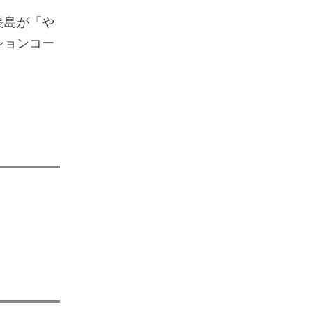
長島が「や
ションコー