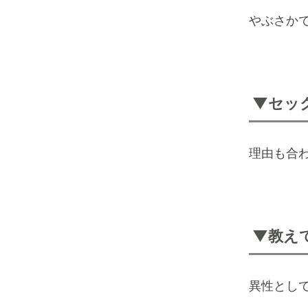
やぶさか
▼セッ
理由も合わ
▼教え
異性とし