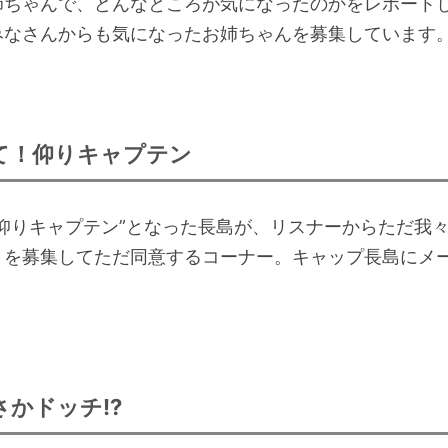
姉ちゃんで、どんなところが気になったのかをレポート
て
みなさんからも気になったお姉ちゃんを募集しています
く
だ
さ
い。
て！仰りキャプテン
”仰りキャプテン”となった長島が、リスナーからただ我
とを募集してただ同意するコーナー。キャップ長島にメ
さかドッチ!?