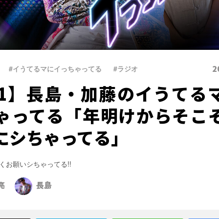
2
#イうてるマにイっちゃってる
、
#ラジオ
31】長島・加藤のイうてる
ゃってる「年明けからそこ
にシちゃってる」
くお願いシちゃってる!!
亮
長島