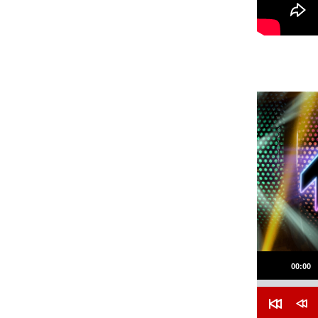
音
00:00
声
プ
R
R