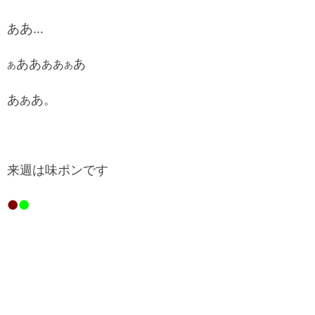
あ
あ
…
ああ
あ
ああ
あ
あ
あ
あ。
あ
来週は味ポンです
●
●