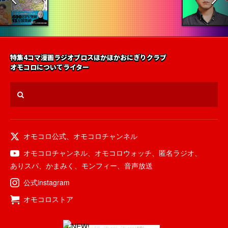
特集
4コマ漫画
ラジオ
ブロス
ほかほかおにぎりクラブ
オモコロについて
ライター
オモコロ公式
、
オモコロチャンネル
オモコロチャンネル
、
オモコロウォッチ
、
匿名ラジオ
、
ありスパ
、
かまみく
、
モンフィー
、
音声放送
公式instagram
オモコロストア