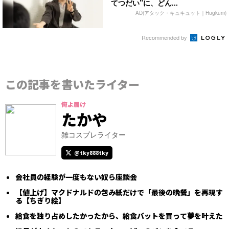
てつだい”に、どん...
AD(アタック・キュキュット｜Hugkum)
Recommended by
この記事を書いたライター
俺よ届け
たかや
雑コスプレライター
@tky888tky
会社員の経験が一度もない奴ら座談会
【値上げ】マクドナルドの包み紙だけで「最後の晩餐」を再現す
る【ちぎり絵】
給食を独り占めしたかったから、給食バットを買って夢を叶えた