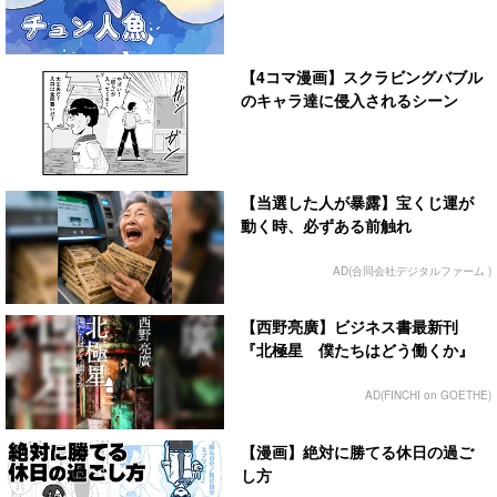
【4コマ漫画】スクラビングバブル
のキャラ達に侵入されるシーン
【当選した人が暴露】宝くじ運が
動く時、必ずある前触れ
AD(合同会社デジタルファーム )
【西野亮廣】ビジネス書最新刊
『北極星 僕たちはどう働くか』
AD(FINCHI on GOETHE)
【漫画】絶対に勝てる休日の過ご
し方