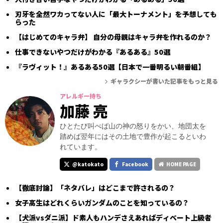
刃牙を全然ワカってない人に「最大トーナメント」を予想しても
らった
【はじめてのキャラ弁】 自分の母親はキャラ弁を作れるのか？
仕事できないやつだけがわかる『あるある』50選
『ラヴィット！』あるある50選【日本で一番明るい朝番組】
ギャラクシーが書いた記事をもっと見る
アレルギー持ち
加藤 亮
ひとたび叫べば山の神の怒りをかい、地団太を
踏めば翌年にはその土地で豊作が起こるといわ
れています。
@katokato
Facebook
HOME PAGE
【徹底討論】「ネタバレ」はどこまで許されるの？
女子高生はどれくらいガンダムのことを知っているの？
【犬派vsダニ派】ド素人もハンデさえあればディベート上級者