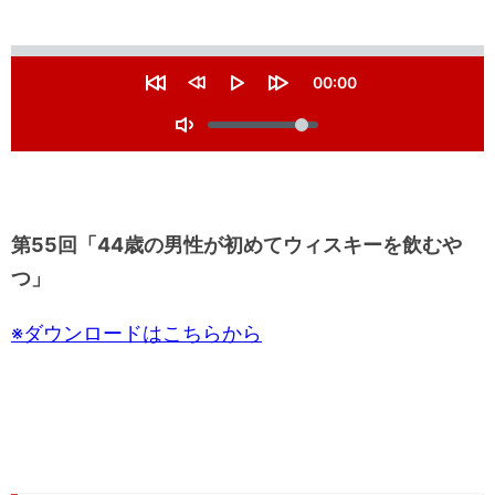
S
e
C
00:00
e
u
R
R
P
F
k
r
V
e
e
l
o
r
s
w
a
r
o
T
e
t
i
y
w
l
n
o
a
n
a
t
u
g
r
d
r
t
m
t
g
1
d
i
e
0
1
l
m
s
0
e
e
第55回「44歳の男性が初めてウィスキーを飲むや
e
s
M
c
e
つ」
u
s
c
t
s
e
※ダウンロードはこちらから