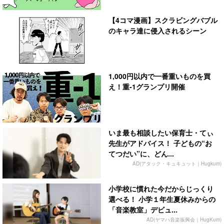
【4コマ漫画】スクラビングバブル
のキャラ達に侵入されるシーン
1,000円以内で一番重いものを買
え！重-1グランプリ開催
いま最も相談したい保育士・てぃ
先生がアドバイス！ 子どもの“お
てつだい”に、どん...
AD(アタック・キュキュット｜Hugkum)
小学校に慣れた今だからじっくり
選べる！ 小学１年生夏休みからの
「音楽教室」デビュ...
AD(ヤマハ音楽振興会｜HugKum)