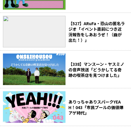
【527】ARuFa・恐山の匿名ラ
ジオ「イベント直前につき近
況報告をしあおうぜ！（曲が
出た！）」
【338】マンスーン・ヤスミノ
の音声放送「どうかしてる奇
跡の喫茶店を見つけました」
ありっちゃありスパークYEA
H！043「市民プールの価値爆
アゲ時代」