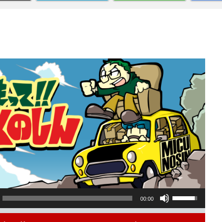
ボ
00:00
リ
S
e