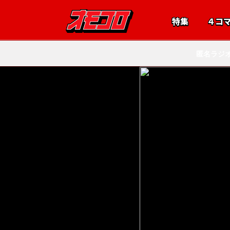
特集
４コ
匿名ラジ