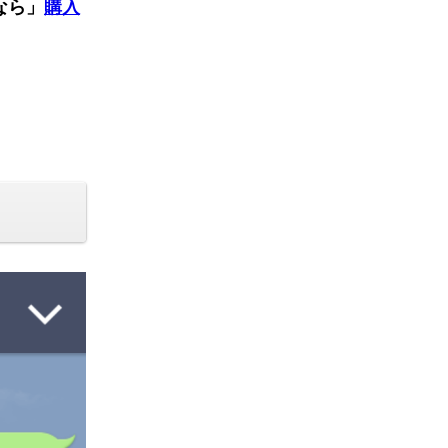
なら」
購入