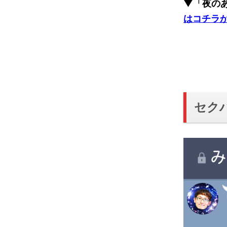
▼「夜の
はコチラ
セク