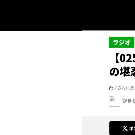
ラジオ
【0
の堪
凸ノさんに見
かま
ポ