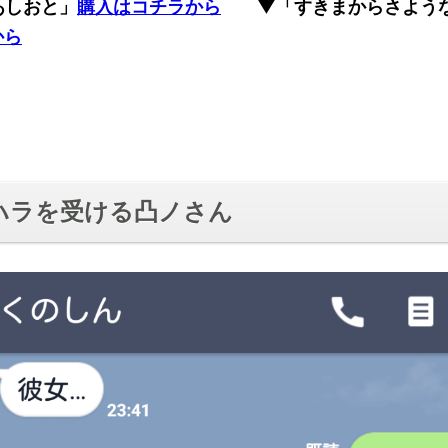
あしおと」
購入はコチラから
▼「すきまからさよう
っ
から
て
く
だ
さ
い。
ハラを受ける凸ノさん