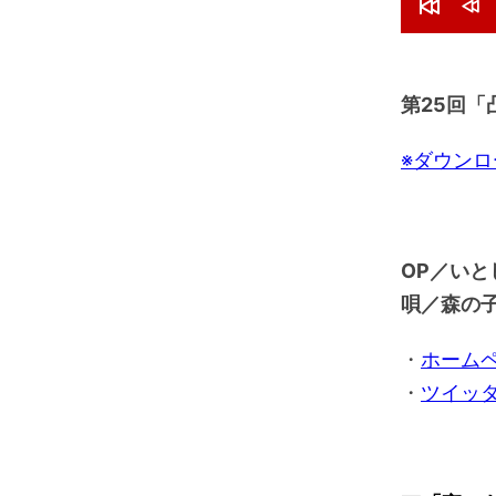
プ
R
R
レ
e
e
s
w
ー
t
i
a
n
第25回「
ヤ
r
d
t
1
ー
0
※ダウン
s
e
c
s
OP／いと
唄／森の
・
ホーム
・
ツイッ