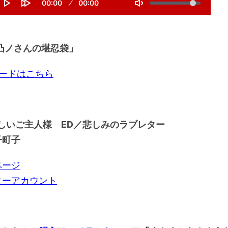
V
ュ
C
00:00
D
00:00
e
o
u
u
T
P
F
k
r
r
l
ー
l
o
o
r
a
u
a
r
g
e
t
ム
y
w
m
n
i
g
a
e
t
o
凸ノさんの堪忍袋
」
l
調
r
t
n
e
d
i
節
1
M
m
ロードはこちら
0
e
u
に
s
t
e
e
は
c
s
上
しいご主人様 ED／悲しみのラブレター
下
子町子
矢
印
ページ
キ
ターアカウント
ー
を
使