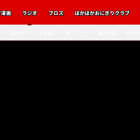
マ漫画
ラジオ
ブロス
ほかほかおにぎりクラブ
オ
ありスパ
かまみく
モンフィー
音声放送
オモコ