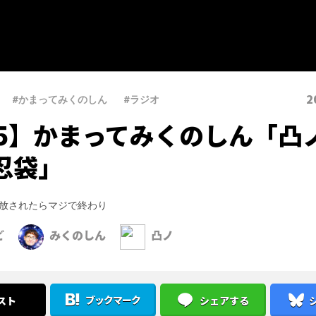
2
#かまってみくのしん
、
#ラジオ
25】かまってみくのしん「凸
忍袋」
放されたらマジで終わり
ど
みくのしん
凸ノ
ブックマーク
スト
シェアする