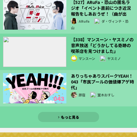
【527】ARuFa・恐山の匿名ラ
ジオ「イベント直前につき近況
報告をしあおうぜ！（曲が出
た！）」
ARuFa
ダ・ヴィンチ・恐
山
【338】マンスーン・ヤスミノの
音声放送「どうかしてる奇跡の
喫茶店を見つけました」
マンスーン
ヤスミノ
ありっちゃありスパークYEAH！
043「市民プールの価値爆アゲ時
代」
原宿
室木おすし
もっと見る