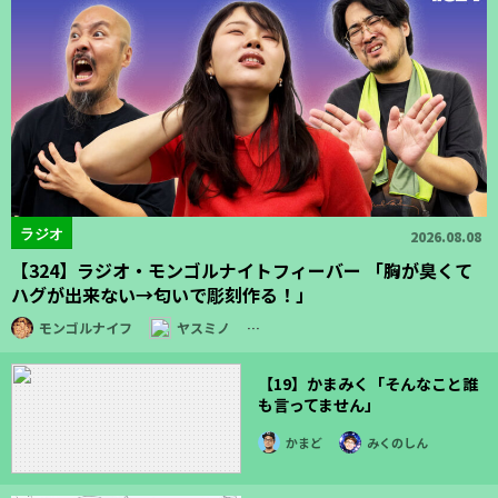
ラジオ
2026.08.08
【324】ラジオ・モンゴルナイトフィーバー 「胸が臭くて
ハグが出来ない→匂いで彫刻作る！」
モンゴルナイフ
ヤスミノ
…
【19】かまみく「そんなこと誰
も言ってません」
かまど
みくのしん