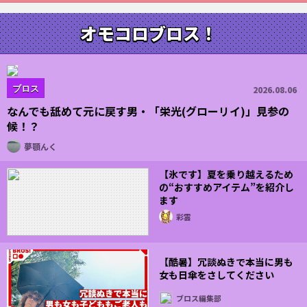
オモコロブロス！
ブロス
2026.08.06
なんでも舐めて元に戻す男・「栄光(グローリイ)」見参の
候！？
夢顎んく
【氷です】夏を乗り越えるため
の“おすすめアイテム”を紹介し
ます
彩雲
【酷暑】冗談ぬきで本当に男も
女も日傘をさしてください
ブロス編集部