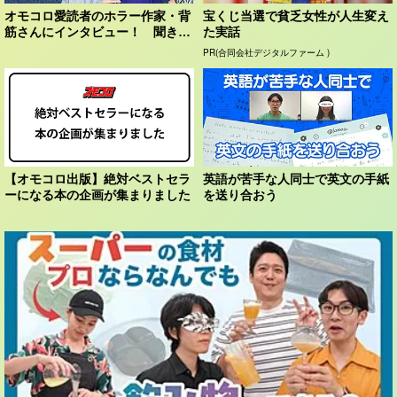
オモコロ愛読者のホラー作家・背
宝くじ当選で貧乏女性が人生変え
筋さんにインタビュー！ 聞き手
た実話
（かまど、みくのしん...
PR(合同会社デジタルファーム )
【オモコロ出版】絶対ベストセラ
英語が苦手な人同士で英文の手紙
ーになる本の企画が集まりました
を送り合おう