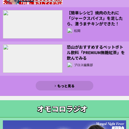
【簡単レシピ】焼肉のたれに
「ジャークスパイス」を足した
ら、激うまチキンができた！
（２）
松岡
恐山がおすすめするペットボト
ル飲料「PREMIUM無糖紅茶」を
飲んでみる
ブロス編集部
もっと見る
オモコロラジオ