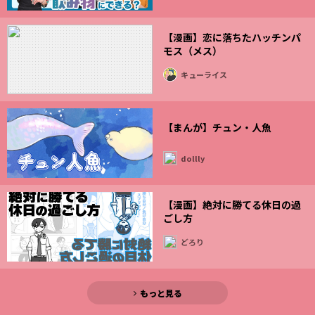
【漫画】恋に落ちたハッチンパ
モス（メス）
キューライス
【まんが】チュン・人魚
dollly
【漫画】絶対に勝てる休日の過
ごし方
どろり
もっと見る