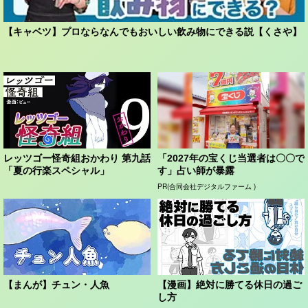
【キャベツ】プロならなんでもおいしい飲み物にできる説【くさや】
レッツゴー怪奇組おかわり 第九話
「2027年の宝くじ当選者は〇〇で
「夏の行楽スペシャル」
す」占い師が暴露
PR(合同会社デジタルファーム )
【まんが】チュン・人魚
【漫画】絶対に勝てる休日の過ご
し方