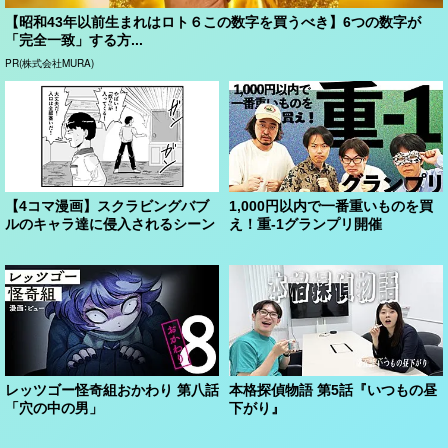
【昭和43年以前生まれはロト６この数字を買うべき】6つの数字が
「完全一致」する方...
PR(株式会社MURA)
【4コマ漫画】スクラビングバブ
1,000円以内で一番重いものを買
ルのキャラ達に侵入されるシーン
え！重-1グランプリ開催
レッツゴー怪奇組おかわり 第八話
本格探偵物語 第5話『いつもの昼
「穴の中の男」
下がり』