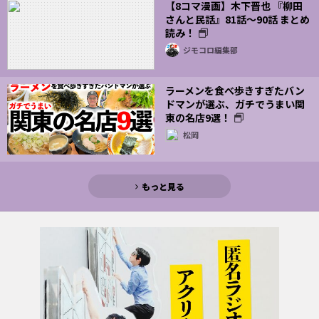
【8コマ漫画】木下晋也 『柳田
さんと民話』81話～90話 まとめ
読み！
ジモコロ編集部
ラーメンを食べ歩きすぎたバン
ドマンが選ぶ、ガチでうまい関
東の名店9選！
松岡
もっと見る