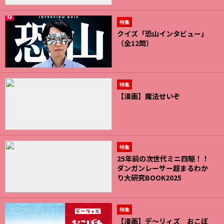
特集
クイズ「恐山インタビュー」
（全12問）
特集
【漫画】魔法せいぞ
特集
25年前の次世代ミニ四駆！！
ダンガンレーサー超まるわか
り大研究BOOK2025
特集
【漫画】デ～リィズ おこぼ