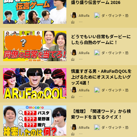
盛り盛り伝言ゲーム 2026
ARuFa
ダ・ヴィンチ・恐
山
…
どうでもいい日常もダービーに
したら白熱のゲームに！
ARuFa
ダ・ヴィンチ・恐
山
…
慎重すぎる男・ARuFaのQOLを
上げるためにオススメしたいグ
ッズ4選！
ARuFa
ダ・ヴィンチ・恐
山
…
【推理】「関連ワード」から検
索ワードを当てるクイズ！
ARuFa
ダ・ヴィンチ・恐
山
…