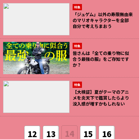
特集
「ジュゲム」以外の寿限無由来
のマリオキャラクターを全部
自分で考えちまおう
特集
皆さんは「全ての乗り物に似
合う最強の服」をご存知です
か？
特集
【大検証】夏がテーマのアニ
メを炎天下で鑑賞したらより
没入感が増すかもしれない
14
12
13
15
16