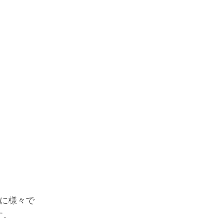
に様々で
す。