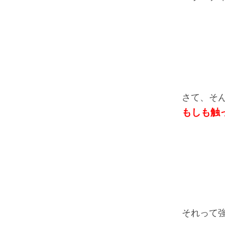
さて、そ
もしも触
それって強