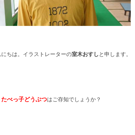
んにちは。イラストレーターの
室木おすし
と申します。
たべっ子どうぶつ
、
はご存知でしょうか？