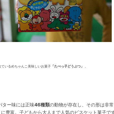
出ているめちゃんこ美味しいお菓子
「たべっ子どうぶつ」
。
バター味には正味
46種類
の動物が存在し、その形は非常
ィに豊富。子どもから大人まで人気のビスケット菓子で