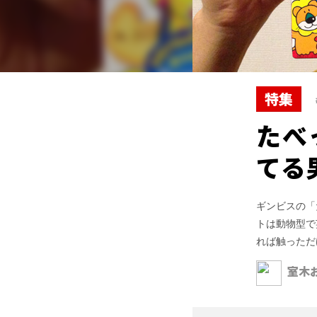
特集
たべ
てる
ギンビスの「
トは動物型で
れば触っただ
室木