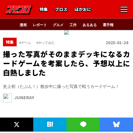
特集
ブロス
ほかおに
漫画
レポート
グルメ
工作
あるある
選手権
、
特集
2025-01-24
#ゲーム
#やってみた
撮った写真がそのままデッキになるカ
ードゲームを考案したら、予想以上に
白熱しました
史上初（たぶん！）散歩中に撮った写真で戦うカードゲーム！
JUNERAY