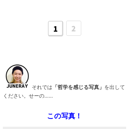
2
1
それでは
「哲学を感じる写真」
を出して
ください。せーの……
この写真！