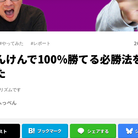
2
#やってみた
、
#レポート
んけんで100%勝てる必勝法
た
リズムです
へっぺん
ブックマーク
スト
シェアする