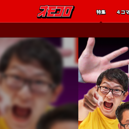
特集
４コ