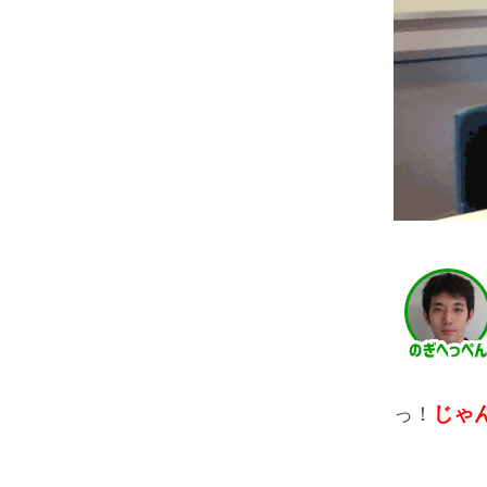
じゃ
っ！