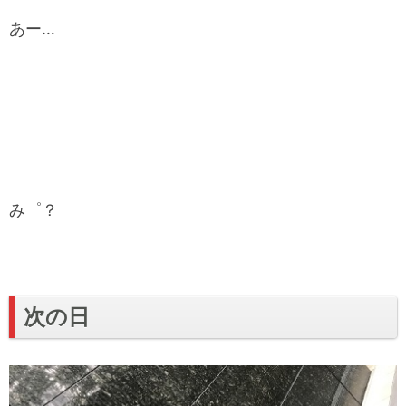
あー…
み゜？
次の日