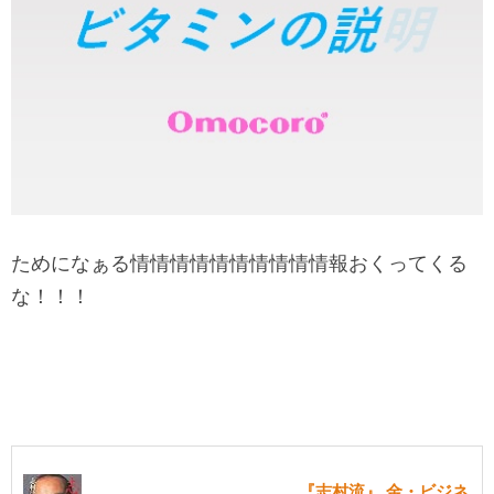
ためになぁる情情情情情情情情情情報おくってくる
な！！！
『志村流』 金・ビジネ