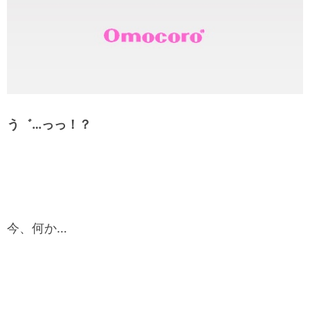
う゛…っっ！？
今、何か…