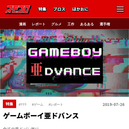
特集
ブロス
ほかおに
漫画
レポート
グルメ
工作
あるある
選手権
、
、
特集
2019-07-26
#???
#ゲーム
#レポート
ゲームボーイ亜ドバンス
全ての亜ドバン族に…