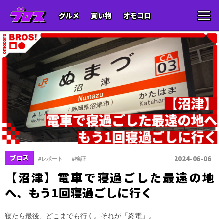
グルメ
買い物
オモコロ
、
ブロス
2024-06-06
#レポート
#検証
【沼津】電車で寝過ごした最遠の地
へ、もう1回寝過ごしに行く
寝たら最後、どこまでも行く。それが「終電」。