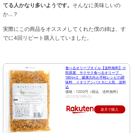
てる人かなり多いようです。
そんなに美味しいの
か…？
実際にこの商品をオススメしてくれた僕の姉は、す
でに4回リピート購入していました。
食べるオリーブオイル【送料無料】小
田原屋 サクサク食べるオリーブ
180g×2 健康志向お手軽レシピの調
味料 イタリアンパスタに人気 送料
込
価格：1200円（税込、送料無料)
(2022/9/16時点)
楽天で購入