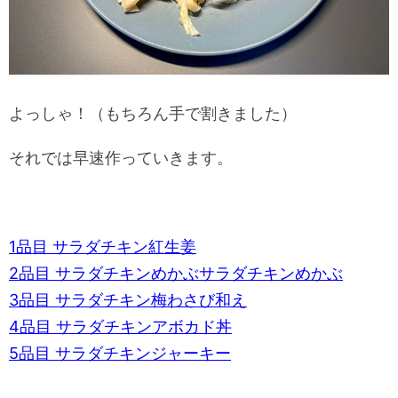
よっしゃ！（もちろん手で割きました）
それでは早速作っていきます。
1品目 サラダチキン紅生姜
2品目
サラダチキンめかぶサラダチキンめかぶ
3品目
サラダチキン梅わさび和え
4品目
サラダチキンアボカド丼
5品目
サラダチキンジャーキー