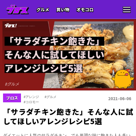
グルメ
買い物
オモコロ
、
、
#アレンジ
#グルメ
ブロス
2021-06-06
#コロモー
「サラダチキン飽きた」そんな人に試
してほしいアレンジレシピ5選
ダイエットに人気のサラダチキン。でも単調な味に飽きた人も多い