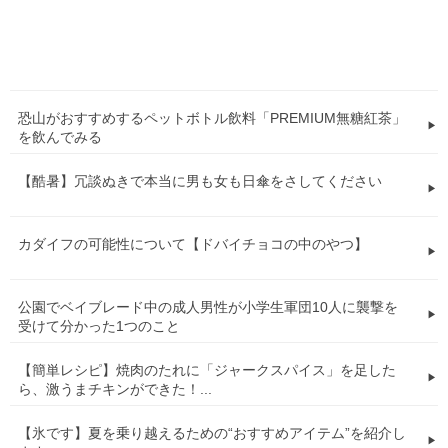
恐山がおすすめするペットボトル飲料「PREMIUM無糖紅茶」
を飲んでみる
【酷暑】冗談ぬきで本当に男も女も日傘をさしてください
カダイフの可能性について【ドバイチョコの中のやつ】
公園でベイブレード中の成人男性が小学生軍団10人に襲撃を
受けて分かった1つのこと
【簡単レシピ】焼肉のたれに「ジャークスパイス」を足した
ら、激うまチキンができた！...
【氷です】夏を乗り越えるための“おすすめアイテム”を紹介し