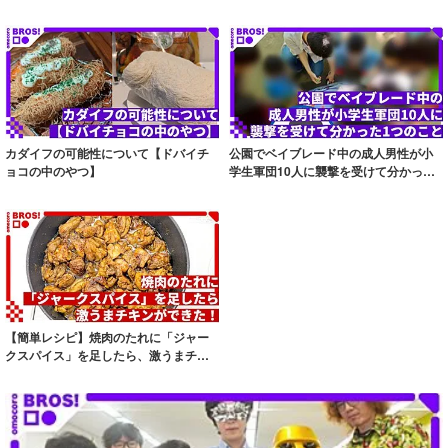
カダイフの可能性について【ドバイチ
公園でベイブレード中の成人男性が小
ョコの中のやつ】
学生軍団10人に襲撃を受けて分かった1
つのこと
【簡単レシピ】焼肉のたれに「ジャー
クスパイス」を足したら、激うまチキ
ンができた！