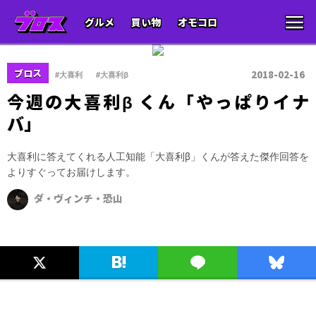
グルメ
買い物
オモコロ
、
ブロス
2018-02-16
#大喜利
#大喜利β
今週の大喜利β くん「やっぱりイナ
バ」
大喜利に答えてくれる人工知能「大喜利β」くんが答えた傑作回答を
よりすぐってお届けします。
ダ・ヴィンチ・恐山