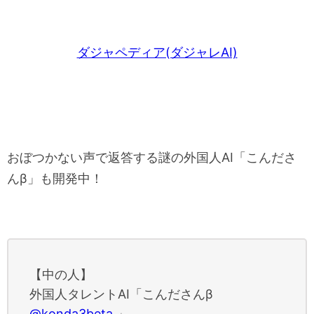
ダジャペディア(ダジャレAI)
おぼつかない声で返答する謎の外国人AI「こんださ
んβ」も開発中！
【中の人】
外国人タレントAI「こんださんβ
@konda3beta
」