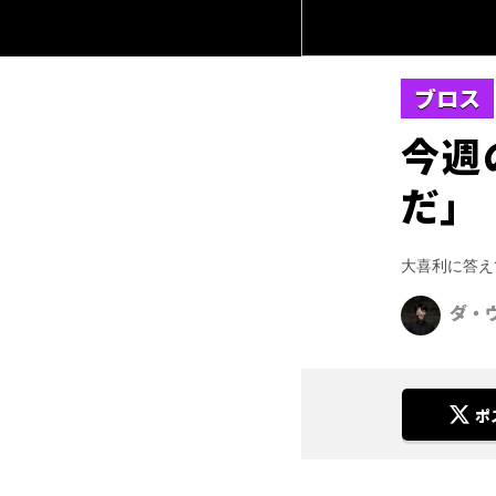
ブロス
今週
だ」
大喜利に答え
ダ・
ポ