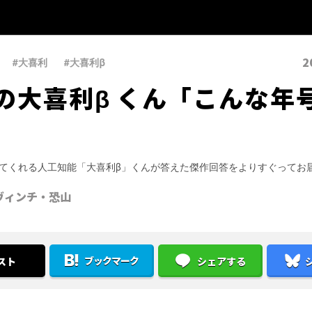
2
#大喜利
、
#大喜利β
の大喜利β くん「こんな年
てくれる人工知能「大喜利β」くんが答えた傑作回答をよりすぐってお
ヴィンチ・恐山
ブックマーク
スト
シェアする