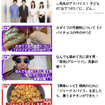
ぃ先生がアドバイス！ 子ども
の“おてつだい”に、どん...
AD(アタック・キュキュット｜Hugkum)
カダイフの可能性について【ド
バイチョコの中のやつ】
なんでも舐めて元に戻す男・
「栄光(グローリイ)」見参の
候！？
【簡単レシピ】焼肉のたれに
「ジャークスパイス」を足した
ら、激うまチキンができた！