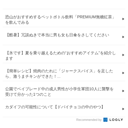
恐山がおすすめするペットボトル飲料「PREMIUM無糖紅茶」
を飲んでみる
【酷暑】冗談ぬきで本当に男も女も日傘をさしてください
【氷です】夏を乗り越えるための“おすすめアイテム”を紹介し
ます
【簡単レシピ】焼肉のたれに「ジャークスパイス」を足した
ら、激うまチキンができた！...
公園でベイブレード中の成人男性が小学生軍団10人に襲撃を
受けて分かった1つのこと
カダイフの可能性について【ドバイチョコの中のやつ】
Recommended by