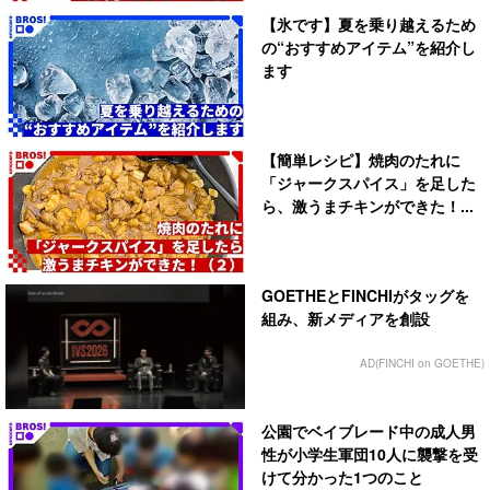
【氷です】夏を乗り越えるため
の“おすすめアイテム”を紹介し
ます
【簡単レシピ】焼肉のたれに
「ジャークスパイス」を足した
ら、激うまチキンができた！...
GOETHEとFINCHIがタッグを
組み、新メディアを創設
AD(FINCHI on GOETHE)
公園でベイブレード中の成人男
性が小学生軍団10人に襲撃を受
けて分かった1つのこと