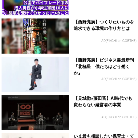
【西野亮廣】つくりたいものを
追求できる環境の作り方とは
AD(FINCHI on GOETHE)
【西野亮廣】ビジネス書最新刊
『北極星 僕たちはどう働く
か』
AD(FINCHI on GOETHE)
【見城徹×藤田晋】AI時代でも
変わらない経営者の本質
AD(FINCHI on GOETHE)
いま最も相談したい保育士・て