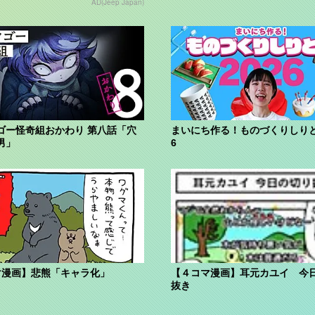
AD(Jeep Japan)
ゴー怪奇組おかわり 第八話「穴
まいにち作る！ものづくりしりと
男」
6
マ漫画】悲熊「キャラ化」
【４コマ漫画】耳元カユイ 今
抜き