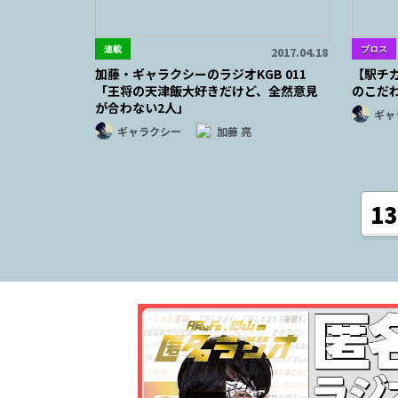
連載
ブロス
2017.04.18
加藤・ギャラクシーのラジオKGB 011
【駅チ
「王将の天津飯大好きだけど、全然意見
のこだ
が合わない2人」
ギャ
ギャラクシー
加藤 亮
13