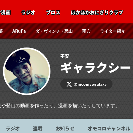
マ漫画
ラジオ
ブロス
ほかほかおにぎりクラブ
部
ARuFa
ダ・ヴィンチ・恐山
雨穴
ライター紹介
不安
ギャラクシー
@niconicogalaxy
況や登山の動画を作ったり、漫画を描いたりしています。
ラジオ
連載
お知らせ
オモコロチャンネル