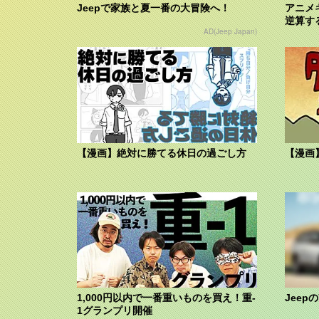
Jeepで家族と夏一番の大冒険へ！
アニメ
逆算す
AD(Jeep Japan)
【漫画】絶対に勝てる休日の過ごし方
【漫画
1,000円以内で一番重いものを買え！重-
Jeep
1グランプリ開催