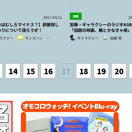
連載
2017.04.11
20
カはむしろマイナス？】部屋探し
加藤・ギャラクシーのラジオKGB 
わりについて語ろうぜ！
「話題の映画、観とかなきゃ感」
ラクシー
マンスーン
…
ギャラクシー
加藤 亮
14
15
16
17
18
19
20