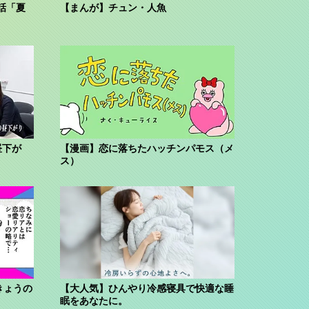
話「夏
【まんが】チュン・人魚
昼下が
【漫画】恋に落ちたハッチンパモス（メ
ス）
きょうの
【大人気】ひんやり冷感寝具で快適な睡
眠をあなたに。