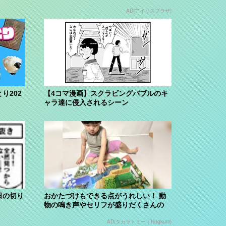
AD(アイリスプラザ)
り202
【4コマ漫画】スクラビングバブルのキ
ャラ達に侵入されるシーン
日の切り
おかたづけもできる点がうれしい！ 動
物の鳴き声やセリフが盛りだくさんの
「アニア ...
AD(タカラトミー｜Hugkum)