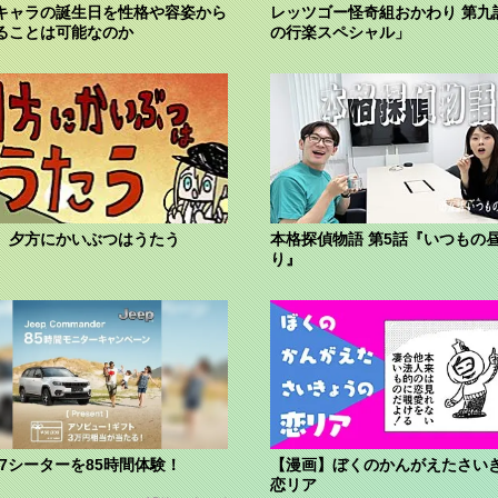
キャラの誕生日を性格や容姿から
レッツゴー怪奇組おかわり 第九
ることは可能なのか
の行楽スペシャル」
】夕方にかいぶつはうたう
本格探偵物語 第5話『いつもの
り』
の7シーターを85時間体験！
【漫画】ぼくのかんがえたさい
恋リア