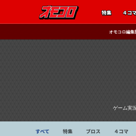
特集
４コ
オモコロ編集
ゲーム実
すべて
特集
ブロス
４コマ