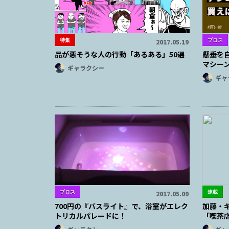
特集
ブロス
2017.05.19
品が悪そうな人の行動「あるある」50選
懸垂を
マシー
ギャラクシー
ギャ
ブロス
連載
2017.05.09
700円の『バスライト』で、浴室がエレク
加藤・ギ
トリカルパレードに！
「喫茶