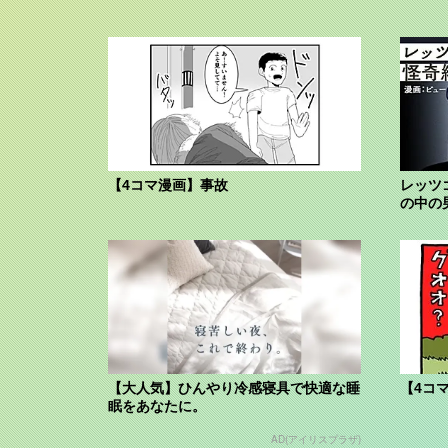
【4コマ漫画】事故
レッツ
の中の
【大人気】ひんやり冷感寝具で快適な睡
【4コ
眠をあなたに。
AD(アイリスプラザ)