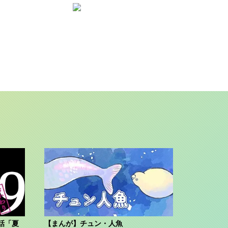
話「夏
【まんが】チュン・人魚