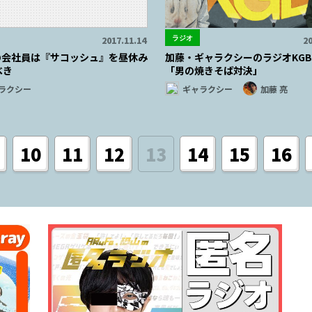
ラジオ
2017.11.14
20
の会社員は『サコッシュ』を昼休み
加藤・ギャラクシーのラジオKGB 
べき
「男の焼きそば対決」
ラクシー
ギャラクシー
加藤 亮
10
11
12
13
14
15
16