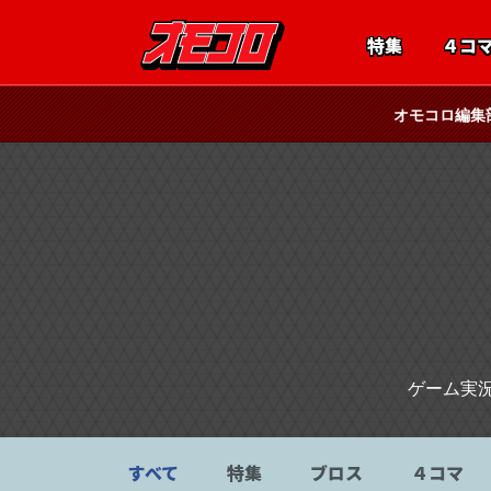
特集
４コ
オモコロ編集
ゲーム実
すべて
特集
ブロス
４コマ