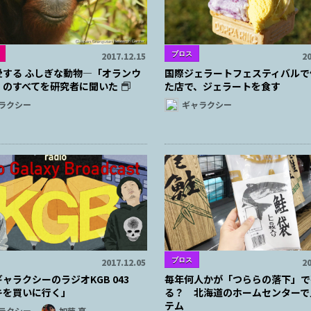
ブロス
2017.12.15
20
愛する ふしぎな動物―「オランウ
国際ジェラートフェスティバルで
」のすべてを研究者に聞いた
た店で、ジェラートを食す
ラクシー
ギャラクシー
ブロス
2017.12.05
20
ャラクシーのラジオKGB 043
毎年何人かが「つららの落下」で
キを買いに行く」
る？ 北海道のホームセンターで
テム
ラクシー
加藤 亮