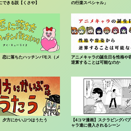
にできる説【くさや】
の行楽スペシャル」
】恋に落ちたハッチンパモス（メ
アニメキャラの誕生日を性格や
逆算することは可能なのか
】夕方にかいぶつはうたう
【4コマ漫画】スクラビングバ
ャラ達に侵入されるシーン