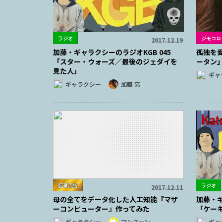
ラジオ
ジモコロ
2017.12.19
加藤・ギャラクシーのラジオKGB 045
孤独を
「スター・ウォーズ／最後のジェダイを
ータン
見た人」
ギャ
ギャラクシー
加藤 亮
記事広告
ラジオ
2017.12.11
母の全てをデータ化した人工知能『マザ
加藤・ギ
ーコンピューター』作ってみた
「ケー
ギャラクシー
マンスーン
ギャ