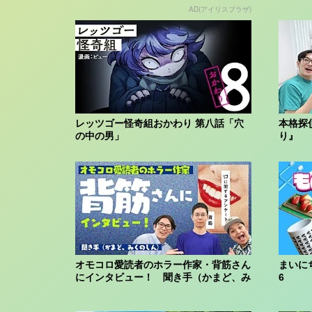
AD(アイリスプラザ)
レッツゴー怪奇組おかわり 第八話「穴
本格探
の中の男」
り』
オモコロ愛読者のホラー作家・背筋さん
まいに
にインタビュー！ 聞き手（かまど、み
6
くのしん...