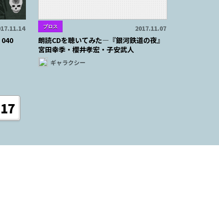
ブロス
17.11.14
2017.11.07
040
朗読CDを聴いてみた―『銀河鉄道の夜』
宮田幸季・櫻井孝宏・子安武人
ギャラクシー
17