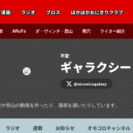
マ漫画
ラジオ
ブロス
ほかほかおにぎりクラブ
部
ARuFa
ダ・ヴィンチ・恐山
雨穴
ライター紹介
不安
ギャラクシー
@niconicogalaxy
況や登山の動画を作ったり、漫画を描いたりしています。
ラジオ
連載
お知らせ
オモコロチャンネル