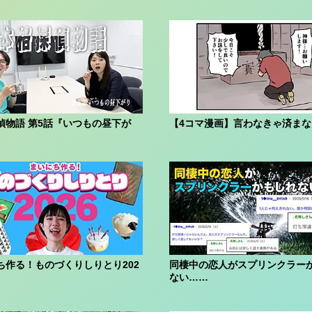
偵物語 第5話『いつもの昼下が
【4コマ漫画】言わなきゃ済ま
ち作る！ものづくりしりとり202
同棲中の恋人がスプリンクラー
ない……