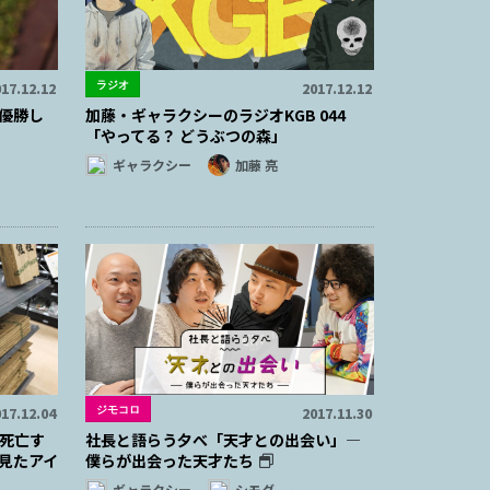
ラジオ
17.12.12
2017.12.12
優勝し
加藤・ギャラクシーのラジオKGB 044
「やってる？ どうぶつの森」
ギャラクシー
加藤 亮
ジモコロ
17.12.04
2017.11.30
死亡す
社長と語らう夕べ「天才との出会い」―
見たアイ
僕らが出会った天才たち
ギャラクシー
シモダ
…