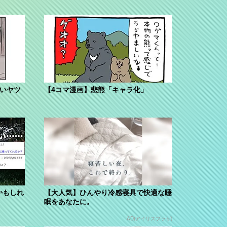
ないヤツ
【4コマ漫画】悲熊「キャラ化」
かもしれ
【大人気】ひんやり冷感寝具で快適な睡
眠をあなたに。
AD(アイリスプラザ)