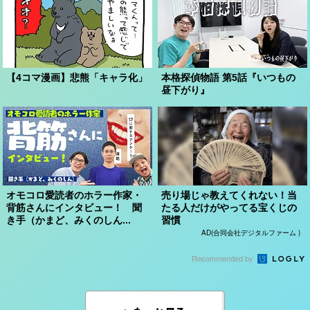
【4コマ漫画】悲熊「キャラ化」
本格探偵物語 第5話『いつもの
昼下がり』
オモコロ愛読者のホラー作家・
売り場じゃ教えてくれない！当
背筋さんにインタビュー！ 聞
たる人だけがやってる宝くじの
き手（かまど、みくのしん...
習慣
AD(合同会社デジタルファーム )
Recommended by