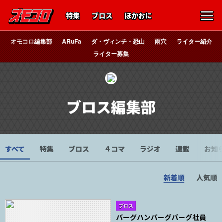
特集
ブロス
ほかおに
オモコロ編集部
ARuFa
ダ・ヴィンチ・恐山
雨穴
ライター紹介
ライター募集
ブロス編集部
すべて
特集
ブロス
４コマ
ラジオ
連載
お知
新着順
人気順
ブロス
バーグハンバーグバーグ社員