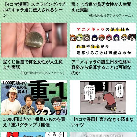
【4コマ漫画】スクラビングバブ
宝くじ当選で貧乏女性が人生変
ルのキャラ達に侵入されるシー
えた実話
ン
AD(合同会社デジタルファーム )
宝くじ当選で貧乏女性が人生変
アニメキャラの誕生日を性格や
えた実話
容姿から逆算することは可能な
のか
AD(合同会社デジタルファーム )
1,000円以内で一番重いものを買
【4コマ漫画】言わなきゃ済まな
え！重-1グランプリ開催
いヤツ