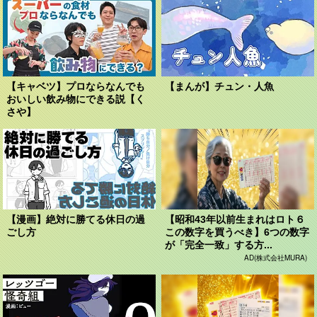
【キャベツ】プロならなんでも
【まんが】チュン・人魚
おいしい飲み物にできる説【く
さや】
【漫画】絶対に勝てる休日の過
【昭和43年以前生まれはロト６
ごし方
この数字を買うべき】6つの数字
が「完全一致」する方...
AD(株式会社MURA)