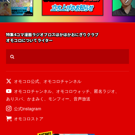
特集
4コマ漫画
ラジオ
ブロス
ほかほかおにぎりクラブ
オモコロについて
ライター
オモコロ公式
、
オモコロチャンネル
オモコロチャンネル
、
オモコロウォッチ
、
匿名ラジオ
、
ありスパ
、
かまみく
、
モンフィー
、
音声放送
公式instagram
オモコロストア