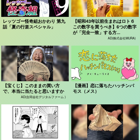
レッツゴー怪奇組おかわり 第九
【昭和43年以前生まれはロト６
話「夏の行楽スペシャル」
この数字を買うべき】6つの数字
が「完全一致」する方...
AD(株式会社MURA)
【宝くじ】このままの買い方
【漫画】恋に落ちたハッチンパ
で、本当に当たると思いますか
モス（メス）
AD(合同会社デジタルファーム )