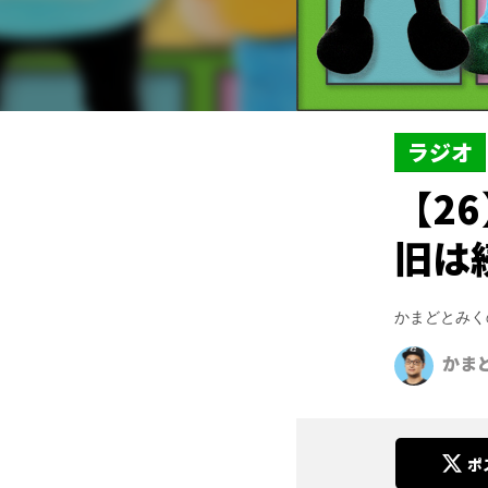
ラジオ
【2
旧は
かまどとみく
かま
ポ