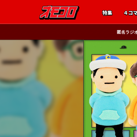
特集
４コ
匿名ラジ