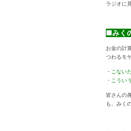
ラジオに
■みく
お金の計
つわるモ
・こない
・こうい
皆さんの
も、みく