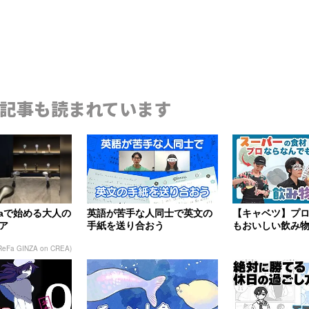
記事も読まれています
Faで始める大人の
英語が苦手な人同士で英文の
【キャベツ】プ
ア
手紙を送り合おう
もおいしい飲み
【くさや】
ReFa GINZA on CREA)