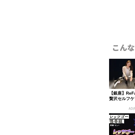
こんな
【銀座】Re
贅沢セルフケ
AD(