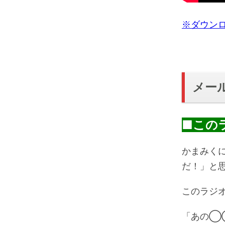
※ダウン
メー
■この
かまみく
だ！」と
このラジ
「あの◯