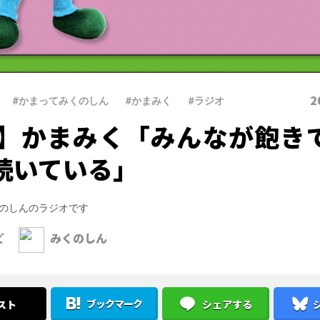
2
#かまってみくのしん
、
#かまみく
、
#ラジオ
6】かまみく「みんなが飽き
続いている」
のしんのラジオです
ど
みくのしん
ブックマーク
スト
シェアする