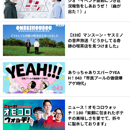
ジオ「イベント直前につき近
況報告をしあおうぜ！（曲が
出た！）」
【338】マンスーン・ヤスミノ
の音声放送「どうかしてる奇
跡の喫茶店を見つけました」
ありっちゃありスパークYEA
H！043「市民プールの価値爆
アゲ時代」
ニュース！オモコロウォッ
チ！180「紫蘇に包まれたポテ
チの美味しさを愛でて、折々
に製氷しております」