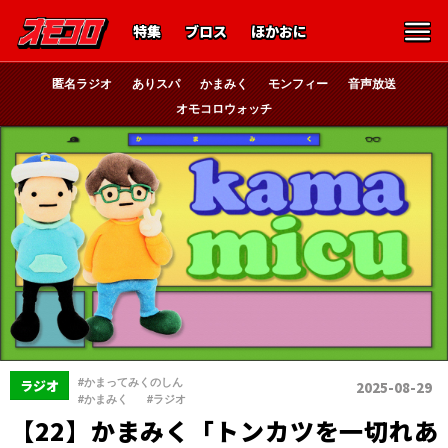
特集
ブロス
ほかおに
匿名ラジオ
ありスパ
かまみく
モンフィー
音声放送
オモコロウォッチ
、
#かまってみくのしん
ラジオ
2025-08-29
、
#かまみく
#ラジオ
【22】かまみく「トンカツを一切れあ