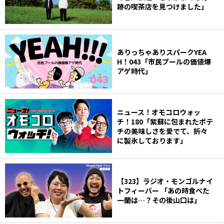
跡の喫茶店を見つけました」
ありっちゃありスパークYEA
H！043「市民プールの価値爆
アゲ時代」
ニュース！オモコロウォッ
チ！180「紫蘇に包まれたポテ
チの美味しさを愛でて、折々
に製氷しております」
【323】ラジオ・モンゴルナイ
トフィーバー 「あの時食べた
一蘭は…？その後山口は」