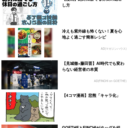
し方
冷えも紫外線も怖くない！夏を心
地よく過ごす簡単レシピ
AD(マガジンハウス)
【見城徹×藤田晋】AI時代でも変わ
らない経営者の本質
AD(FINCHI on GOETHE)
【4コマ漫画】悲熊「キャラ化」
GOETHEとFINCHIがタッグを組