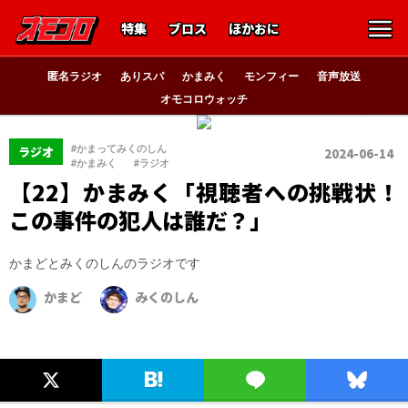
特集
ブロス
ほかおに
匿名ラジオ
ありスパ
かまみく
モンフィー
音声放送
オモコロウォッチ
、
#かまってみくのしん
ラジオ
2024-06-14
、
#かまみく
#ラジオ
【22】かまみく「視聴者への挑戦状！
この事件の犯人は誰だ？」
かまどとみくのしんのラジオです
かまど
みくのしん