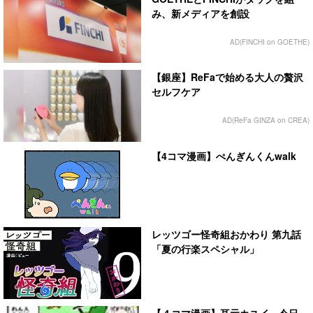
み、新メディアを創設
AD(FINCHI on GOETHE)
【銀座】ReFaで始める大人の贅沢
セルフケア
AD(ReFa GINZA on CREA)
【4コマ漫画】ぺんぎんくんwalk
レッツゴー怪奇組おかわり 第九話
「夏の行楽スペシャル」
【４コマ漫画】耳元カユイ 今日