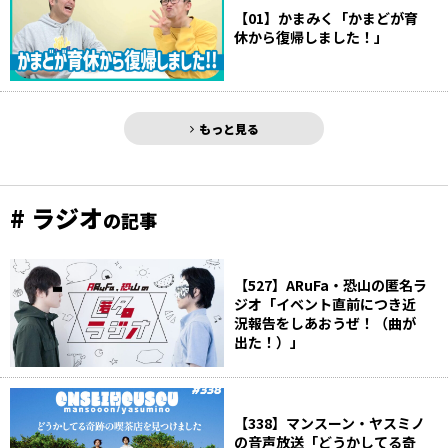
【01】かまみく「かまどが育
休から復帰しました！」
もっと見る
# ラジオ
の記事
【527】ARuFa・恐山の匿名ラ
ジオ「イベント直前につき近
況報告をしあおうぜ！（曲が
出た！）」
【338】マンスーン・ヤスミノ
の音声放送「どうかしてる奇