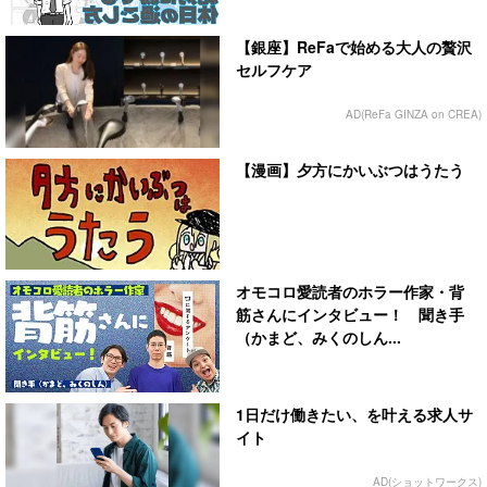
【銀座】ReFaで始める大人の贅沢
セルフケア
AD(ReFa GINZA on CREA)
【漫画】夕方にかいぶつはうたう
オモコロ愛読者のホラー作家・背
筋さんにインタビュー！ 聞き手
（かまど、みくのしん...
1日だけ働きたい、を叶える求人サ
イト
AD(ショットワークス)