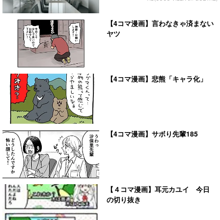
【4コマ漫画】言わなきゃ済まない
ヤツ
【4コマ漫画】悲熊「キャラ化」
【4コマ漫画】サボり先輩185
【４コマ漫画】耳元カユイ 今日
の切り抜き