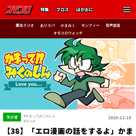
特集
ブロス
ほかおに
匿名ラジオ
ありスパ
かまみく
モンフィー
音声放送
オモコロウォッチ
、
#かまってみくのしん
ラジオ
2020-12-18
#ラジオ
【38】「エロ漫画の話をするよ」かま