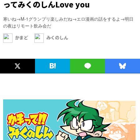
ってみくのしんLove you
寒いね→M-1グランプリ楽しみだね→エロ漫画の話をするよ→明日
の夜はリモート飲み会だ
かまど
みくのしん