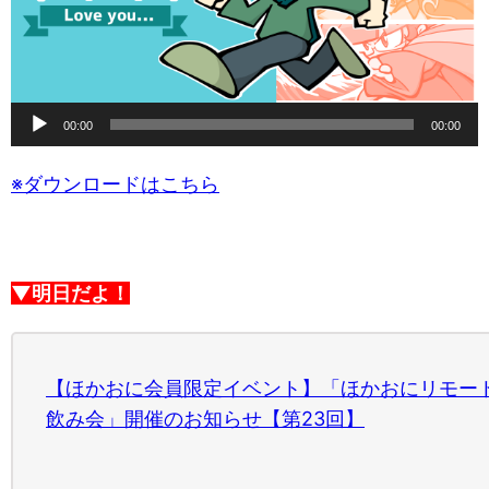
音
00:00
00:00
声
プ
※ダウンロードはこちら
レ
ー
ヤ
▼明日だよ！
ー
【ほかおに会員限定イベント】「ほかおにリモー
飲み会」開催のお知らせ【第23回】