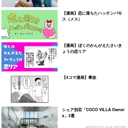
【漫画】恋に落ちたハッチンパモ
ス（メス）
【漫画】ぼくのかんがえたさいき
ょうの恋リア
【4コマ漫画】事故
シェア別荘「COCO VILLA Owner
s」3選
AD(COCO VILLA on GOETHE)