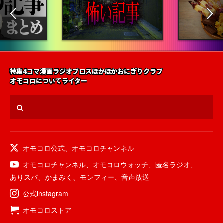
特集
4コマ漫画
ラジオ
ブロス
ほかほかおにぎりクラブ
オモコロについて
ライター
オモコロ公式
、
オモコロチャンネル
オモコロチャンネル
、
オモコロウォッチ
、
匿名ラジオ
、
ありスパ
、
かまみく
、
モンフィー
、
音声放送
公式instagram
オモコロストア