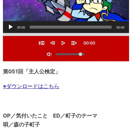
音
00:00
00:00
声
S
e
プ
C
00:00
e
u
R
R
P
F
k
レ
r
V
e
e
l
o
r
s
w
a
r
o
T
e
ー
t
i
y
w
l
n
o
a
n
a
t
u
ヤ
g
r
d
r
第051回「主人公検定
」
t
m
t
g
1
d
i
ー
e
0
1
l
m
s
0
e
e
※ダウンロードはこちら
e
s
M
c
e
u
s
c
t
s
e
OP／気付いたこと ED／町子のテーマ
唄／森の子町子