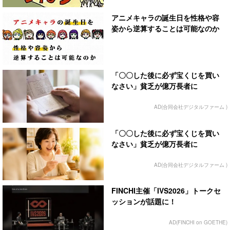
アニメキャラの誕生日を性格や容
姿から逆算することは可能なのか
「〇〇した後に必ず宝くじを買い
なさい」貧乏が億万長者に
AD(合同会社デジタルファーム )
「〇〇した後に必ず宝くじを買い
なさい」貧乏が億万長者に
AD(合同会社デジタルファーム )
FINCHI主催「IVS2026」トークセ
ッションが話題に！
AD(FINCHI on GOETHE)