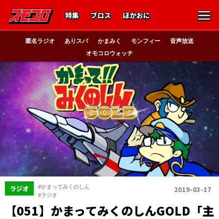
特集
ブロス
ほかおに
匿名ラジオ
ありスパ
かまみく
モンフィー
音声放送
オモコロウォッチ
、
#かまってみくのしん
ラジオ
2019-03-17
#ラジオ
【051】かまってみくのしんGOLD「主