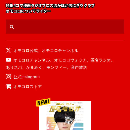
特集
4コマ漫画
ラジオ
ブロス
ほかほかおにぎりクラブ
オモコロについて
ライター
オモコロ公式
、
オモコロチャンネル
オモコロチャンネル
、
オモコロウォッチ
、
匿名ラジオ
、
ありスパ
、
かまみく
、
モンフィー
、
音声放送
公式instagram
オモコロストア