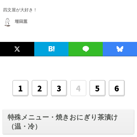
四文屋が大好き！
増田薫
4
1
2
3
5
6
特殊メニュー・焼きおにぎり茶漬け
（温・冷）