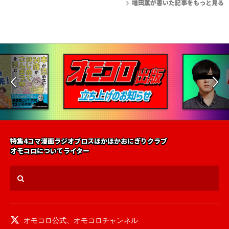
増田薫が書いた記事をもっと見る
特集
4コマ漫画
ラジオ
ブロス
ほかほかおにぎりクラブ
オモコロについて
ライター
オモコロ公式
、
オモコロチャンネル