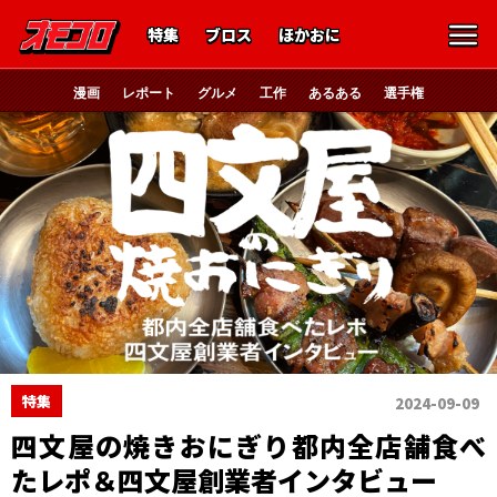
特集
ブロス
ほかおに
漫画
レポート
グルメ
工作
あるある
選手権
特集
2024-09-09
四文屋の焼きおにぎり都内全店舗食べ
たレポ＆四文屋創業者インタビュー