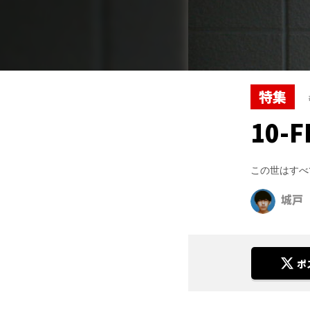
特集
10-F
この世はすべ
城戸
ポ