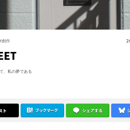
2
#創作
EET
て、私の夢である
ブックマーク
スト
シェアする