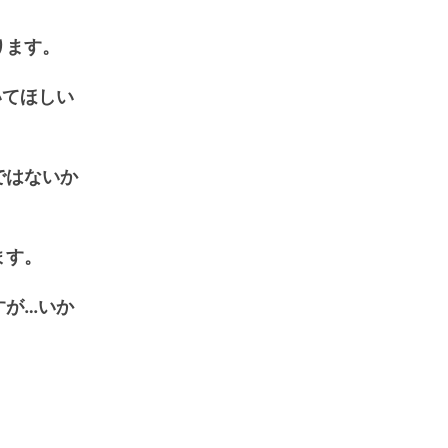
ります。
いてほしい
ではないか
ます。
すが…いか