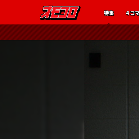
特集
４コ