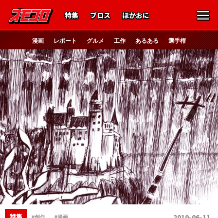
特集
ブロス
ほかおに
漫画
レポート
グルメ
工作
あるある
選手権
、
特集
2010-06-11
#創作
#漫画