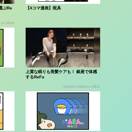
選ぶRe
【4コマ漫画】呪具
 on CREA)
上質な眠りも美髪ケアも！ 銀座で体感
するReFa
AD(ReFa GINZA on CREA)