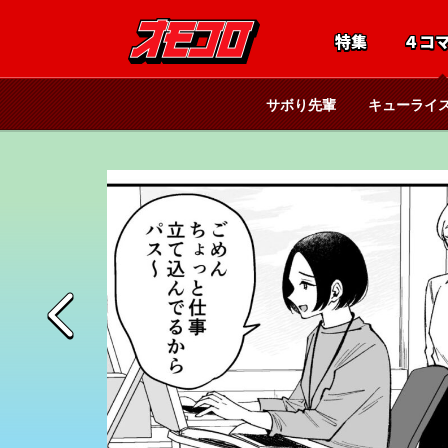
特集
４コ
サボり先輩
キューライ