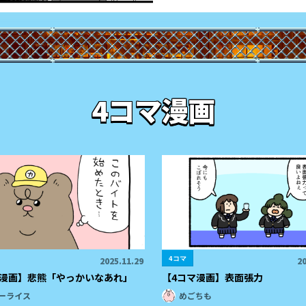
4コマ漫画
4コマ
2025.11.29
20
マ漫画】悲熊「やっかいなあれ」
【4コマ漫画】表面張力
ーライス
めごちも