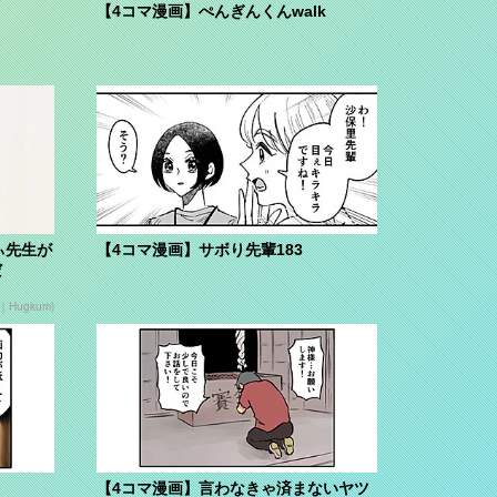
【4コマ漫画】ぺんぎんくんwalk
ぃ先生が
【4コマ漫画】サボり先輩183
だ
ugkum)
【4コマ漫画】言わなきゃ済まないヤツ