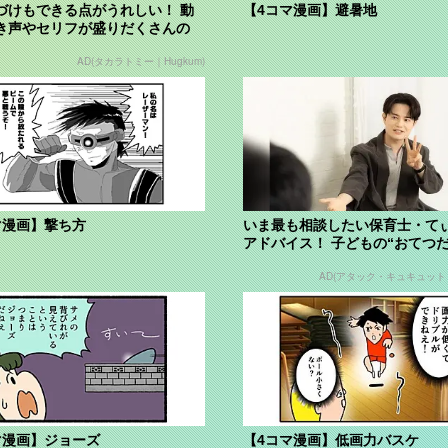
づけもできる点がうれしい！ 動
【4コマ漫画】避暑地
き声やセリフが盛りだくさんの
 ...
AD(タカラトミー｜Hugkum)
マ漫画】撃ち方
いま最も相談したい保育士・て
アドバイス！ 子どもの“おてつ
い”に、どん...
AD(アタック・キュキュット｜H
マ漫画】ジョーズ
【4コマ漫画】低画力バスケ