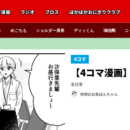
マ漫画
ラジオ
ブロス
ほかほかおにぎりクラブ
ス
めごちも
ショルダー肩美
ディッくん
鴻池剛
ニ
4コマ
【4コマ漫画】
非日常
地球のお魚ぽんちゃん