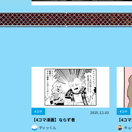
4コマ
4コマ
2025.12.02
【4コマ漫画】ならず者
【4コ
ディッくん
キュ