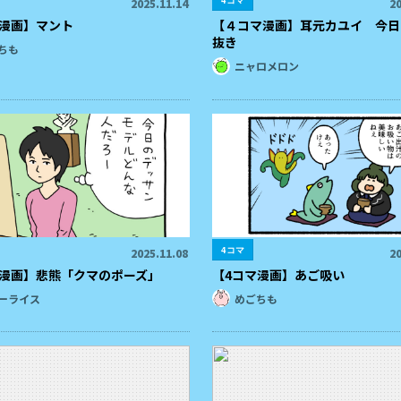
4コマ
2025.11.14
20
マ漫画】マント
【４コマ漫画】耳元カユイ 今日
抜き
ちも
ニャロメロン
4コマ
2025.11.08
20
マ漫画】悲熊「クマのポーズ」
【4コマ漫画】あご吸い
ーライス
めごちも