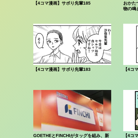
【4コマ漫画】サボり先輩185
おかた
物の鳴
「アニア
【4コマ漫画】サボり先輩183
【4コ
GOETHEとFINCHIがタッグを組み、新
【4コ