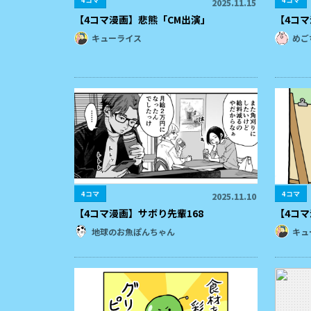
4コマ
4コマ
2025.11.15
【4コマ漫画】悲熊「CM出演」
【4コ
キューライス
めご
4コマ
4コマ
2025.11.10
【4コマ漫画】サボり先輩168
【4コ
地球のお魚ぽんちゃん
キュ