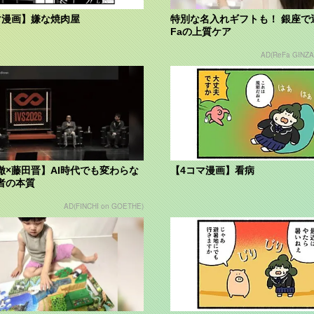
マ漫画】嫌な焼肉屋
特別な名入れギフトも！ 銀座で
Faの上質ケア
AD(ReFa GINZA
徹×藤田晋】AI時代でも変わらな
【4コマ漫画】看病
者の本質
AD(FINCHI on GOETHE)