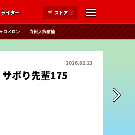
ライター
ストア
ャロメロン
寺田大熊猫楠
2026.02.23
サボり先輩175