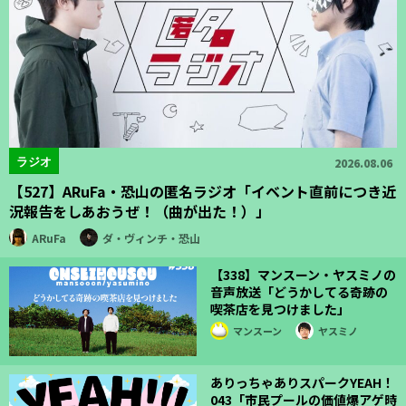
ラジオ
2026.08.06
【527】ARuFa・恐山の匿名ラジオ「イベント直前につき近
況報告をしあおうぜ！（曲が出た！）」
ARuFa
ダ・ヴィンチ・恐山
【338】マンスーン・ヤスミノの
音声放送「どうかしてる奇跡の
喫茶店を見つけました」
マンスーン
ヤスミノ
ありっちゃありスパークYEAH！
043「市民プールの価値爆アゲ時