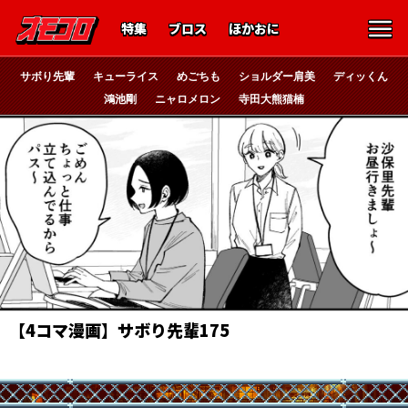
特集
ブロス
ほかおに
サボり先輩
キューライス
めごちも
ショルダー肩美
ディッくん
鴻池剛
ニャロメロン
寺田大熊猫楠
【4コマ漫画】サボり先輩175