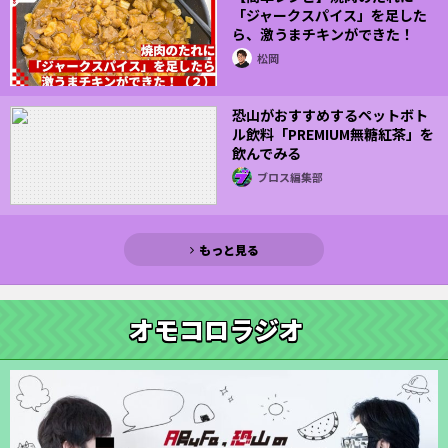
「ジャークスパイス」を足した
ら、激うまチキンができた！
（２）
松岡
恐山がおすすめするペットボト
ル飲料「PREMIUM無糖紅茶」を
飲んでみる
ブロス編集部
もっと見る
オモコロラジオ