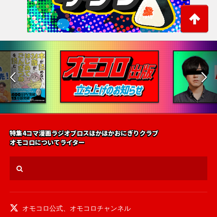
特集
4コマ漫画
ラジオ
ブロス
ほかほかおにぎりクラブ
オモコロについて
ライター
オモコロ公式
、
オモコロチャンネル