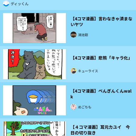
ディッくん
【4コマ漫画】言わなきゃ済まな
いヤツ
鴻池剛
【4コマ漫画】悲熊「キャラ化」
キューライス
【4コマ漫画】ぺんぎんくんwal
k
めごちも
【４コマ漫画】耳元カユイ 今
日の切り抜き