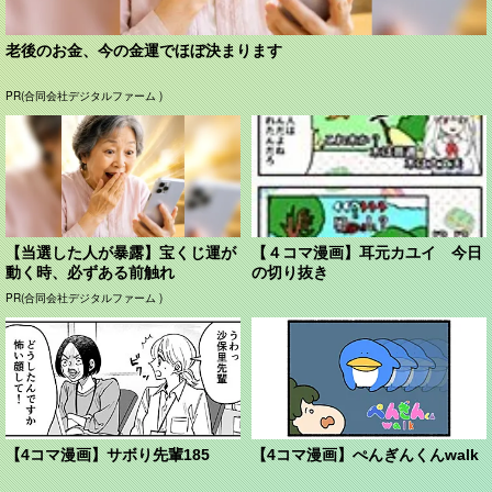
老後のお金、今の金運でほぼ決まります
PR(合同会社デジタルファーム )
【当選した人が暴露】宝くじ運が
【４コマ漫画】耳元カユイ 今日
動く時、必ずある前触れ
の切り抜き
PR(合同会社デジタルファーム )
【4コマ漫画】サボり先輩185
【4コマ漫画】ぺんぎんくんwalk