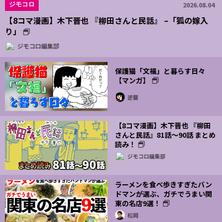
ジモコロ
2026.08.04
【8コマ漫画】木下晋也 『柳田さんと民話』 –「狐の嫁入
り」
ジモコロ編集部
保護猫「文福」と暮らす日々
【マンガ】
逆襲
【8コマ漫画】木下晋也 『柳田
さんと民話』81話～90話 まとめ
読み！
ジモコロ編集部
ラーメンを食べ歩きすぎたバン
ドマンが選ぶ、ガチでうまい関
東の名店9選！
松岡