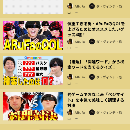
ARuFa
ダ・ヴィンチ・恐
山
…
慎重すぎる男・ARuFaのQOLを
上げるためにオススメしたいグ
ッズ4選！
ARuFa
ダ・ヴィンチ・恐
山
…
【推理】「関連ワード」から検
索ワードを当てるクイズ！
ARuFa
ダ・ヴィンチ・恐
山
…
罰ゲームでおなじみ「ベジマイ
ト」を本気で美味しく調理する
対決
ARuFa
ダ・ヴィンチ・恐
山
…