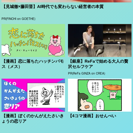
【見城徹×藤田晋】AI時代でも変わらない経営者の本質
PR(FINCHI on GOETHE)
【漫画】恋に落ちたハッチンパモ
【銀座】ReFaで始める大人の贅
ス（メス）
沢セルフケア
PR(ReFa GINZA on CREA)
【漫画】ぼくのかんがえたさいき
【4コマ漫画】おせんべい
ょうの恋リア