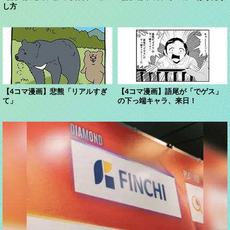
し方
【4コマ漫画】悲熊「リアルすぎ
【4コマ漫画】語尾が「でゲス」
て」
の下っ端キャラ、来日！