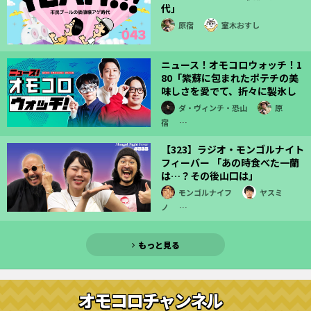
代」
原宿
室木おすし
ニュース！オモコロウォッチ！1
80「紫蘇に包まれたポテチの美
味しさを愛でて、折々に製氷し
ております」
ダ・ヴィンチ・恐山
原
宿
…
【323】ラジオ・モンゴルナイト
フィーバー 「あの時食べた一蘭
は…？その後山口は」
モンゴルナイフ
ヤスミ
ノ
…
もっと見る
オモコロチャンネル