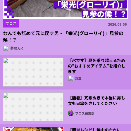
ブロス
2026.08.06
なんでも舐めて元に戻す男・「栄光(グローリイ)」見参の
候！？
夢顎んく
【氷です】夏を乗り越えるため
の“おすすめアイテム”を紹介し
ます
彩雲
【酷暑】冗談ぬきで本当に男も
女も日傘をさしてください
ブロス編集部
【簡単レシピ】焼肉のたれに