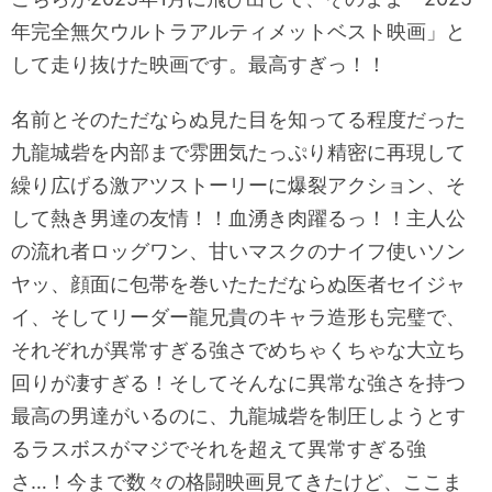
年完全無欠ウルトラアルティメットベスト映画」と
して走り抜けた映画です。最高すぎっ！！
名前とそのただならぬ見た目を知ってる程度だった
九龍城砦を内部まで雰囲気たっぷり精密に再現して
繰り広げる激アツストーリーに爆裂アクション、そ
して熱き男達の友情！！血湧き肉躍るっ！！主人公
の流れ者ロッグワン、甘いマスクのナイフ使いソン
ヤッ、顔面に包帯を巻いたただならぬ医者セイジャ
イ、そしてリーダー龍兄貴のキャラ造形も完璧で、
それぞれが異常すぎる強さでめちゃくちゃな大立ち
回りが凄すぎる！そしてそんなに異常な強さを持つ
最高の男達がいるのに、九龍城砦を制圧しようとす
るラスボスがマジでそれを超えて異常すぎる強
さ…！今まで数々の格闘映画見てきたけど、ここま