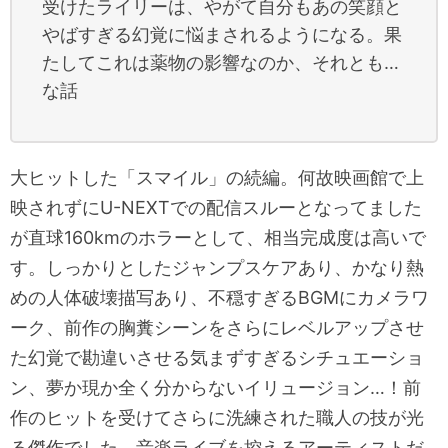
受けたライリーは、やがて自分もあの笑顔と
やばすぎる幻覚に悩まされるようになる。果
たしてこれは薬物の影響なのか、それとも…
な話
大ヒットした「スマイル」の続編。何故映画館で上
映されずにU-NEXTでの配信スルーとなってました
が直球160kmのホラーとして、相当完成度は高いで
す。しっかりとしたジャンプスケアあり、かなり熱
めの人体破壊描写あり、不穏すぎるBGMにカメラワ
ーク、前作の胸糞シーンをさらにレベルアップさせ
た幻覚で勘違いさせる気まずすぎるシチュエーショ
ン、夢か現か全く分からないイリュージョン…！前
作のヒットを受けてさらに洗練された職人の技が光
る傑作でした。音楽ライブを控えるアーティストだ