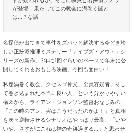
ドが疑われるが、そこに颯爽と名探偵ブノワ
が登場。果たしてこの教会に渦巻く謎と
は…？な話
名探偵が出てきて事件をズバッと解決する今どき珍
しい正統派推理ミステリー「ナイブズ・アウト」シ
リーズの新作。3年に1回ぐらいのペースで年末に公
開してくれるおもしろ映画。今回も面白い！
私怨渦巻く教会、クセスゴ神父、全員容疑者、そし
て巻き込まれた本当に良い人、という分かりやすい
構図から、ライアン・ジョンソン監督おなじみの
「この時のアレ、実はこうだったのかよ！」と真相
を次々逆転させるシナリオはやっぱり最高。「いや
いや、さすがにこれは神の奇跡過ぎる…」と思わせ