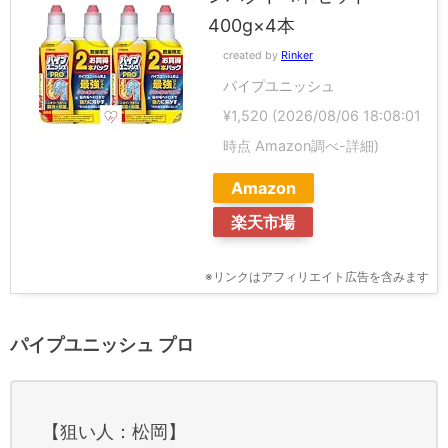
400g×4本
created by
Rinker
パイプユニッシュ
¥1,520
(2026/08/06 18:08:01
時点 Amazon調べ-
詳細)
Amazon
楽天市場
※リンクはアフィリエイト広告を含みます
パイプユニッシュ プロ
【狙い人：松岡】