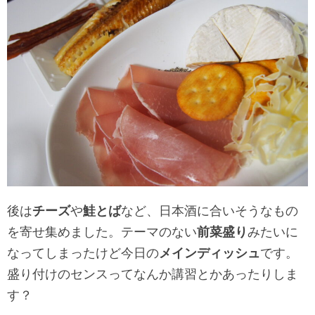
後は
チーズ
や
鮭とば
など、日本酒に合いそうなもの
を寄せ集めました。テーマのない
前菜盛り
みたいに
なってしまったけど今日の
メインディッシュ
です。
盛り付けのセンスってなんか講習とかあったりしま
す？