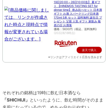
19日20:00～26日10:00迄】 夏ギフ
ト 【HINEMOS TASTING SET for
dinner time】 飲み比べセット 日本酒
ギフト お酒 スパークリング日本酒
170ml 5本 セット 送料無料 誕生日 プ
レゼント 父親 人気 ギフト 家飲み 敬
老の日 お洒落
価格：5630円（税込、送料無料)
(2022/8/18時点)
楽天で購入
※リンクはアフィリエイト広告を含みます
それぞれの銘柄は19時に飲む日本酒なら
「SHICHIJI」
といったように、飲む時間がそのまま
名前になっているので、めちゃ分かりやすい。