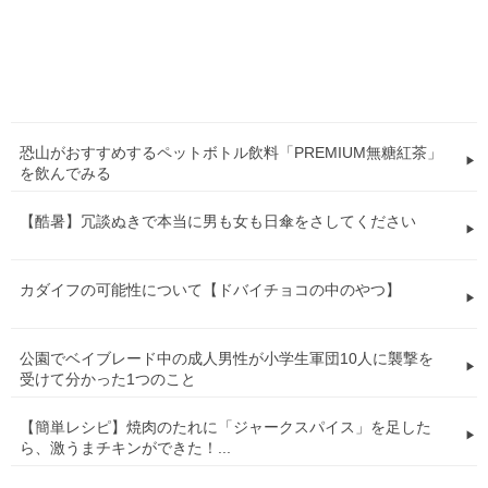
恐山がおすすめするペットボトル飲料「PREMIUM無糖紅茶」
を飲んでみる
【酷暑】冗談ぬきで本当に男も女も日傘をさしてください
カダイフの可能性について【ドバイチョコの中のやつ】
公園でベイブレード中の成人男性が小学生軍団10人に襲撃を
受けて分かった1つのこと
【簡単レシピ】焼肉のたれに「ジャークスパイス」を足した
ら、激うまチキンができた！...