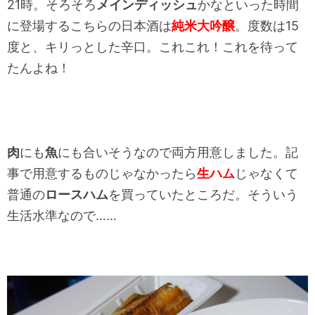
21時。そろそろ
メインディッシュ
かなといった時間
に登場するこちらの日本酒は
純米大吟醸
。度数は15
度と、キリっとした辛口。これこれ！これを待って
たんよね！
肉
にも
魚
にも合いそうなので両方用意しました。記
事で用意するものじゃなかったら
生ハム
じゃなくて
普通の
ロースハム
を買っていたところだ。そういう
生活水準なので……