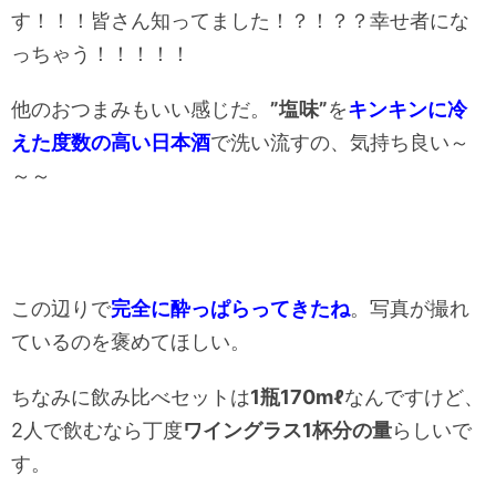
す！！！皆さん知ってました！？！？？幸せ者にな
っちゃう！！！！！
他のおつまみもいい感じだ。
”塩味”
を
キンキンに冷
えた度数の高い日本酒
で洗い流すの、気持ち良い～
～～
この辺りで
完全に酔っぱらってきたね
。写真が撮れ
ているのを褒めてほしい。
ちなみに飲み比べセットは
1瓶170mℓ
なんですけど、
2人で飲むなら丁度
ワイングラス1杯分の量
らしいで
す。