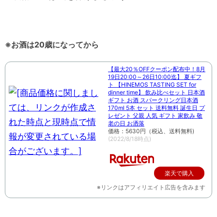
※お酒は20歳になってから
【最大20％OFFクーポン配布中！8月
19日20:00～26日10:00迄】 夏ギフ
ト 【HINEMOS TASTING SET for
dinner time】 飲み比べセット 日本酒
ギフト お酒 スパークリング日本酒
170ml 5本 セット 送料無料 誕生日 プ
レゼント 父親 人気 ギフト 家飲み 敬
老の日 お洒落
価格：5630円（税込、送料無料)
(2022/8/18時点)
楽天で購入
※リンクはアフィリエイト広告を含みます