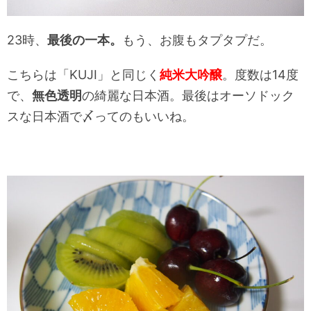
23時、
最後の一本。
もう、お腹もタプタプだ。
こちらは「KUJI」と同じく
純米大吟醸
。度数は14度
で、
無色透明
の綺麗な日本酒。最後はオーソドック
スな日本酒で〆ってのもいいね。