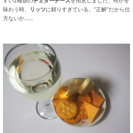
すい2種類の
チェダーチーズ
を用意しました。何かを
味わう時、
リッツ
に頼りすぎている。”正解”だから仕
方ないか……