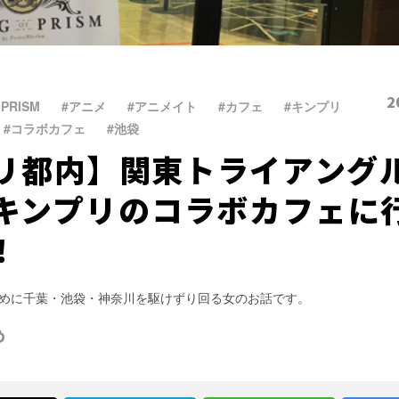
2
 PRISM
、
#アニメ
、
#アニメイト
、
#カフェ
、
#キンプリ
、
、
#コラボカフェ
、
#池袋
リ都内】関東トライアング
キンプリのコラボカフェに
！
めに千葉・池袋・神奈川を駆けずり回る女のお話です。
め