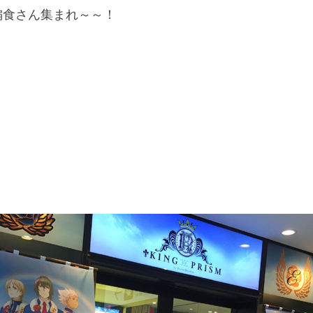
偏食さん集まれ～～！
。