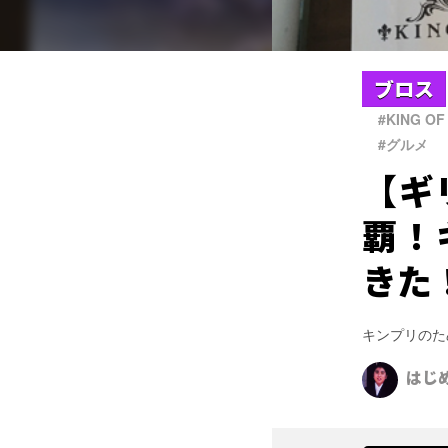
ブロス
#KING OF
#グルメ
【ギ
覇！
きた
キンプリのた
はじ