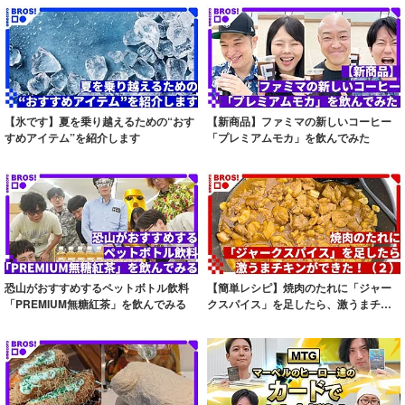
【氷です】夏を乗り越えるための“おす
【新商品】ファミマの新しいコーヒー
すめアイテム”を紹介します
「プレミアムモカ」を飲んでみた
恐山がおすすめするペットボトル飲料
【簡単レシピ】焼肉のたれに「ジャー
「PREMIUM無糖紅茶」を飲んでみる
クスパイス」を足したら、激うまチキ
ンができた！...