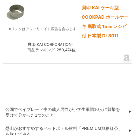
貝印 KAI ケーキ型
COOKPAD ホールケー
キ 底取式 15㎝ レシピ
※リンクはアフィリエイト広告を含みます
付 日本製 DL8011
貝印(KAI CORPORATION)
商品ランキング
250,474位
公園でベイブレード中の成人男性が小学生軍団10人に襲撃を
受けて分かった1つのこと
恐山がおすすめするペットボトル飲料「PREMIUM無糖紅茶」
を飲んでみる