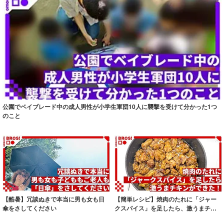
公園でベイブレード中の成人男性が小学生軍団10人に襲撃を受けて分かった1つ
のこと
【酷暑】冗談ぬきで本当に男も女も日
【簡単レシピ】焼肉のたれに「ジャー
傘をさしてください
クスパイス」を足したら、激うまチキ
ンができた！