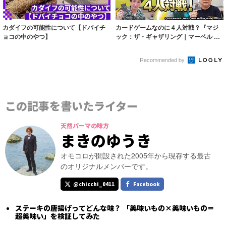
カダイフの可能性について【ドバイチ
カードゲームなのに４人対戦？『マジ
ョコの中のやつ】
ック：ザ・ギャザリング｜マーベル ス
ーパー・ヒ...
Recommended by
この記事を書いたライター
天然パーマの味方
まきのゆうき
オモコロが開設された2005年から現存する最古
のオリジナルメンバーです。
@chicchi_0411
Facebook
ステーキの唐揚げってどんな味？ 「美味いもの×美味いもの＝
超美味い」を検証してみた