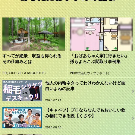
すべてが絶景、収益も得られる
「おばあちゃん家に行きたい」
その仕組みとは
孫もよろこぶ間取り事例集
PR(COCO VILLA on GOETHE)
PR(株式会社ウェブサポート)
他人の内輪ネタってわけわかんないけど面
白いよねの記事
2026.07.21
【キャベツ】プロならなんでもおいしい飲
み物にできる説【くさや】
2026.08.06