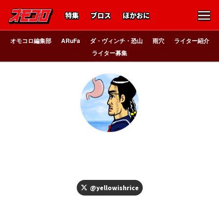
特集
ブロス
ほかおに
オモコロ編集部
ARuFa
ダ・ヴィンチ・恐山
雨穴
ライター紹介
ライター募集
クイズ王
ショルダー肩美
@yellowishrice
美容～ン