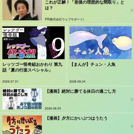
これが正解！「老後の理想的な間取り」と
は？
PR(株式会社ウェブサポート)
レッツゴー怪奇組おかわり 第九
【まんが】チュン・人魚
話「夏の行楽スペシャル」
2026.07.31
2026.08.04
【漫画】絶対に勝てる休日の過ごし方
2026.08.03
【漫画】夕方にかいぶつはうたう