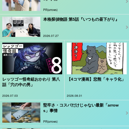
PR(arrows)
本格探偵物語 第5話『いつもの昼下がり』
2026.07.27
レッツゴー怪奇組おかわり 第八
【4コマ漫画】悲熊「キャラ化」
話「穴の中の男」
2026.07.03
2026.08.01
堅牢さ・コスパだけじゃない最新「arrow
s」事情
PR(arrows)