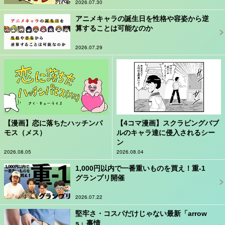
2026.07.30
アニメキャラの誕生日を性格や容姿から逆
算することは可能なのか
2026.07.29
【漫画】恋に落ちたハッチンパ
【4コマ漫画】スクラビングバブ
モス（メス）
ルのキャラ達に侵入されるシー
ン
2026.08.05
2026.08.04
1,000円以内で一番重いものを買え！重-1
グランプリ開催
2026.07.22
堅牢さ・コスパだけじゃない最新「arrow
s」事情