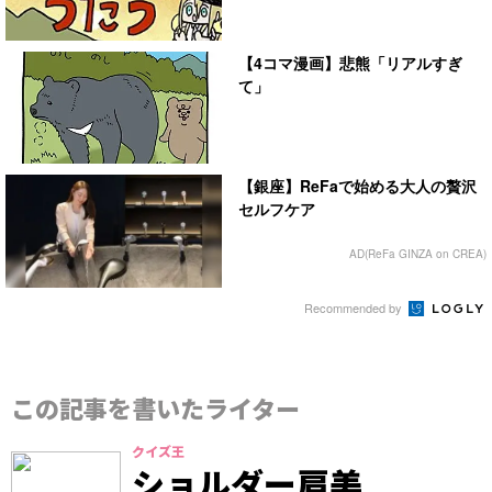
【4コマ漫画】悲熊「リアルすぎ
て」
【銀座】ReFaで始める大人の贅沢
セルフケア
AD(ReFa GINZA on CREA)
Recommended by
この記事を書いたライター
クイズ王
ショルダー肩美