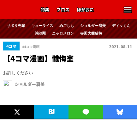
特集
ブロス
ほかおに
サボり先輩
キューライス
めごちも
ショルダー肩美
ディッくん
鴻池剛
ニャロメロン
寺田大熊猫楠
4コマ
2021-08-11
#4コマ漫画
【4コマ漫画】懺悔室
お許しください…
ショルダー肩美