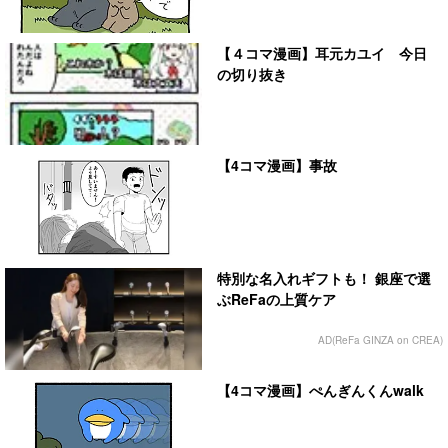
【４コマ漫画】耳元カユイ 今日
の切り抜き
【4コマ漫画】事故
特別な名入れギフトも！ 銀座で選
ぶReFaの上質ケア
AD(ReFa GINZA on CREA)
【4コマ漫画】ぺんぎんくんwalk