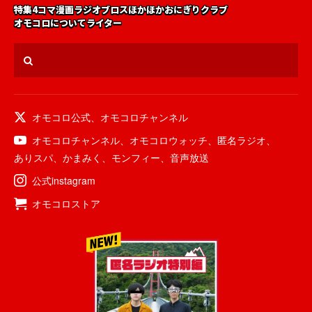
特集
4コマ漫画
ラジオ
ブロス
ほかほかおにぎりクラブ
オモコロについて
ライター
オモコロ公式
、
オモコロチャンネル
オモコロチャンネル
、
オモコロウォッチ
、
匿名ラジオ
、
ありスパ
、
かまみく
、
モンフィー
、
音声放送
公式instagram
オモコロストア