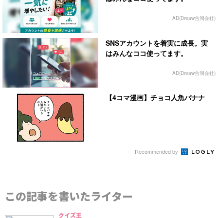
AD(Dreaw合同会社)
SNSアカウントを着実に成長。実
はみんなココ使ってます。
AD(Dreaw合同会社)
【4コマ漫画】チョコ人魚バナナ
Recommended by
この記事を書いたライター
クイズ王