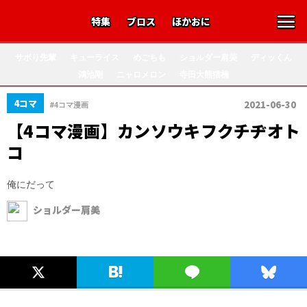
特集
ブロス
ほかおに
サボり先輩
キューライス
めごちも
ショルダー肩美
ディッくん
鴻池剛
ニャロメロン
寺田大熊猫楠
4コマ
2021-06-30
#4コマ漫画
【4コマ漫画】カンソウキフクチヂオト
コ
俺にだって
ショルダー肩美