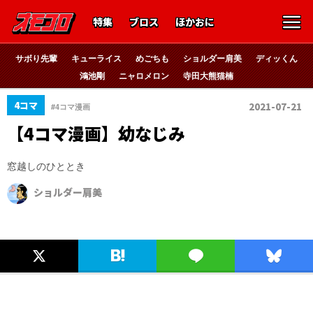
特集
ブロス
ほかおに
サボり先輩
キューライス
めごちも
ショルダー肩美
ディッくん
鴻池剛
ニャロメロン
寺田大熊猫楠
4コマ
2021-07-21
#4コマ漫画
【4コマ漫画】幼なじみ
窓越しのひととき
ショルダー肩美