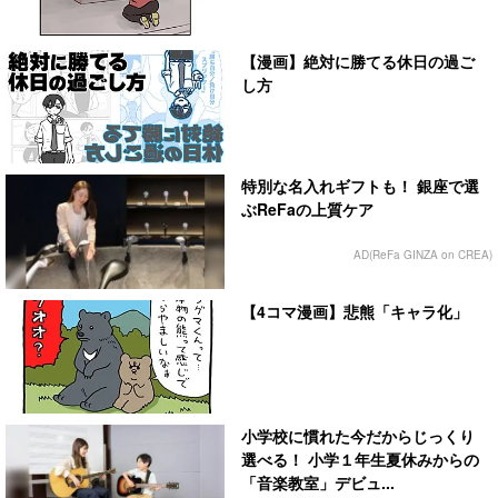
【漫画】絶対に勝てる休日の過ご
し方
特別な名入れギフトも！ 銀座で選
ぶReFaの上質ケア
AD(ReFa GINZA on CREA)
【4コマ漫画】悲熊「キャラ化」
小学校に慣れた今だからじっくり
選べる！ 小学１年生夏休みからの
「音楽教室」デビュ...