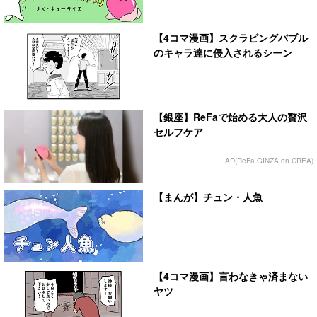
【4コマ漫画】スクラビングバブル
のキャラ達に侵入されるシーン
【銀座】ReFaで始める大人の贅沢
セルフケア
AD(ReFa GINZA on CREA)
【まんが】チュン・人魚
【4コマ漫画】言わなきゃ済まない
ヤツ