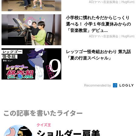
AD(ヤマハ音楽振興会｜HugKum)
小学校に慣れた今だからじっくり
選べる！ 小学１年生夏休みからの
「音楽教室」デビュ...
AD(ヤマハ音楽振興会｜HugKum)
レッツゴー怪奇組おかわり 第九話
「夏の行楽スペシャル」
Recommended by
この記事を書いたライター
クイズ王
ショルダー肩美