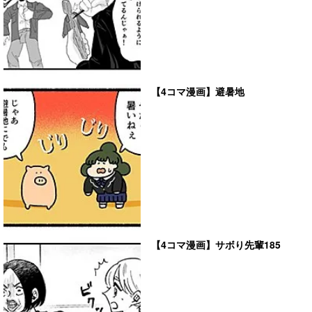
【4コマ漫画】避暑地
【4コマ漫画】サボり先輩185