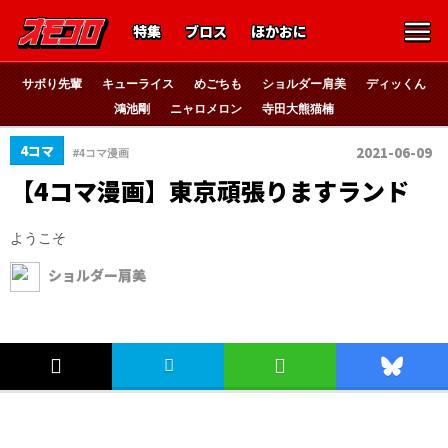
特集
ブロス
ほかおに
サボり先輩
キューライス
めごちも
ショルダー肩美
ディッくん
鴻池剛
ニャロメロン
寺田大熊猫楠
4コマ
2021-06-09
#4コマ漫画
【4コマ漫画】東京頑張りますランド
ようこそ
ショルダー肩美