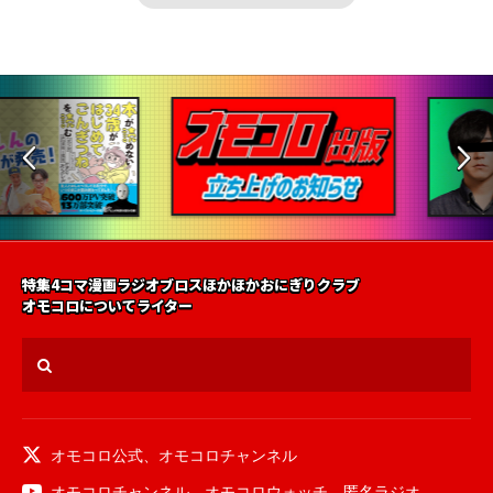
特集
4コマ漫画
ラジオ
ブロス
ほかほかおにぎりクラブ
オモコロについて
ライター
オモコロ公式
、
オモコロチャンネル
オモコロチャンネル
、
オモコロウォッチ
、
匿名ラジオ
、