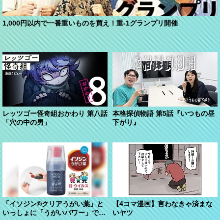
1,000円以内で一番重いものを買え！重-1グランプリ開催
レッツゴー怪奇組おかわり 第八話
本格探偵物語 第5話『いつもの昼
「穴の中の男」
下がり』
「イソジン®クリアうがい薬」と
【4コマ漫画】言わなきゃ済まな
いっしょに「うがいパワー」で一
いヤツ