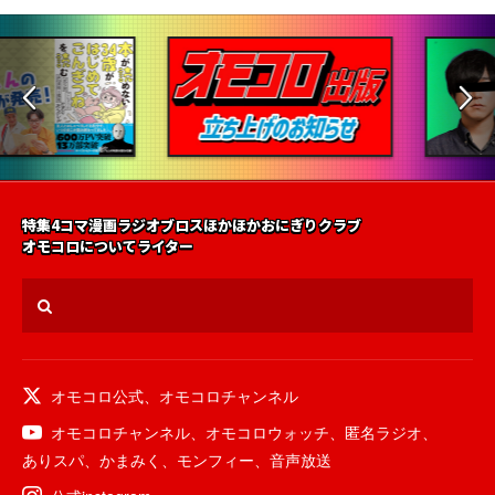
特集
4コマ漫画
ラジオ
ブロス
ほかほかおにぎりクラブ
オモコロについて
ライター
オモコロ公式
、
オモコロチャンネル
オモコロチャンネル
、
オモコロウォッチ
、
匿名ラジオ
、
ありスパ
、
かまみく
、
モンフィー
、
音声放送