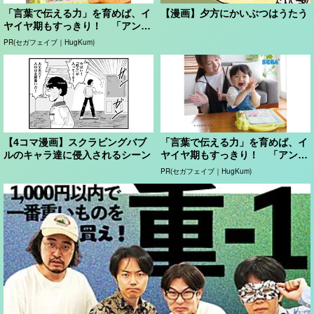
「言葉で伝える力」を育めば、イ
【漫画】夕方にかいぶつはうたう
ヤイヤ期もすっきり！ 「アンパ
ンマン ことばずかん...
PR(セガフェイブ｜HugKum)
【4コマ漫画】スクラビングバブ
「言葉で伝える力」を育めば、イ
ルのキャラ達に侵入されるシーン
ヤイヤ期もすっきり！ 「アンパ
ンマン ことばずかん...
PR(セガフェイブ｜HugKum)