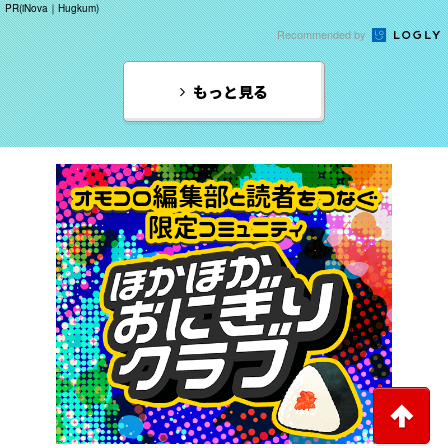
年中！ 健やか
PR(iNova｜Hugkum)
Recommended by
もっと見る