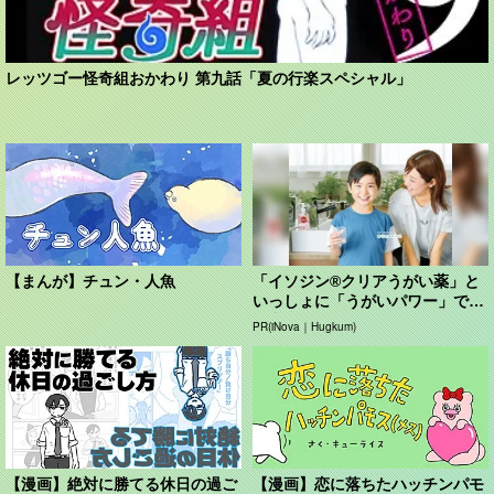
レッツゴー怪奇組おかわり 第九話「夏の行楽スペシャル」
【まんが】チュン・人魚
「イソジン®クリアうがい薬」と
いっしょに「うがいパワー」で一
年中！ 健やか
PR(iNova｜Hugkum)
【漫画】絶対に勝てる休日の過ご
【漫画】恋に落ちたハッチンパモ