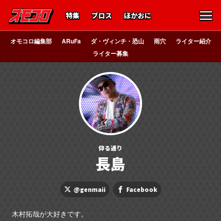
特集
ブロス
ほかおに
オモコロ編集部
ARuFa
ダ・ヴィンチ・恐山
雨穴
ライター紹介
ライター募集
仰る通り
長島
@genmaii
Facebook
木村拓哉が大好きです。