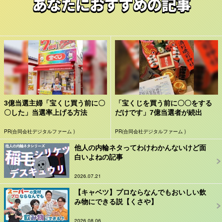
あなたにおすすめの記事
3億当選主婦「宝くじ買う前に〇
「宝くじを買う前に〇〇をする
〇した」当選率上げる方法
だけです」7億当選者が続出
PR(合同会社デジタルファーム )
PR(合同会社デジタルファーム )
他人の内輪ネタってわけわかんないけど面
白いよねの記事
2026.07.21
【キャベツ】プロならなんでもおいしい飲
み物にできる説【くさや】
2026.08.06