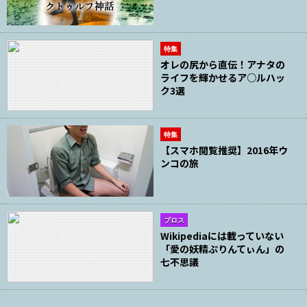
特集
オレの尻から直伝！アナタの
ライフを輝かせるア○ルハッ
ク3選
特集
【スマホ閲覧推奨】2016年ウ
ンコの旅
ブロス
Wikipediaには載っていない
「愛の妖精ぷりんてぃん」の
七不思議