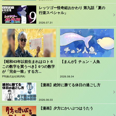
レッツゴー怪奇組おかわり 第九話「夏の
行楽スペシャル」
2026.07.31
【昭和43年以前生まれはロト６
【まんが】チュン・人魚
この数字を買うべき】6つの数字
が「完全一致」する方...
PR(株式会社MURA)
2026.08.04
【漫画】絶対に勝てる休日の過ごし方
2026.08.03
【漫画】夕方にかいぶつはうたう