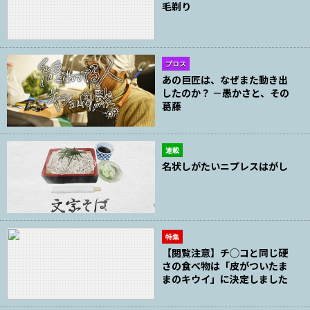
毛剃り
ブロス
あの巨匠は、なぜまた動き出
したのか？ －愚かさと、その
葛藤
連載
名状しがたいニプレスはがし
特集
【閲覧注意】チ◯コと同じ硬
さの食べ物は「皮がついたま
まのキウイ」に決定しました