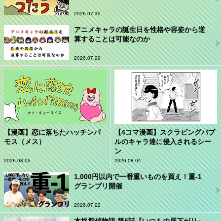
2026.07.30
アニメキャラの誕生日を性格や容姿から逆
算することは可能なのか
2026.07.29
【漫画】恋に落ちたハッチンパ
【4コマ漫画】スクラビングバブ
モス（メス）
ルのキャラ達に侵入されるシー
ン
2026.08.05
2026.08.04
1,000円以内で一番重いものを買え！重-1
グランプリ開催
2026.07.22
本格探偵物語 第5話『いつもの昼下がり』