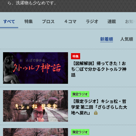
ら、洗濯物も少なめです。
すべて
特集
ブロス
４コマ
ラジオ
連載
お知
新着順
人気順
特集
【図解解説】帰ってきた！お
ち○ぽで分かるクトゥルフ神
話
限定ラジオ
【限定ラジオ】キショ松・哲
学堂 第二回「ざらざらした大
地へ戻れ」
限定ラジオ