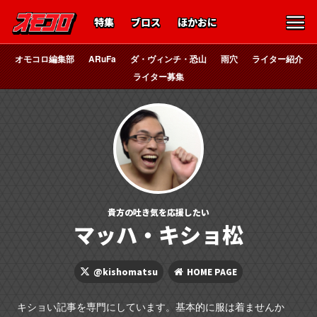
特集
ブロス
ほかおに
オモコロ編集部
ARuFa
ダ・ヴィンチ・恐山
雨穴
ライター紹介
ライター募集
貴方の吐き気を応援したい
マッハ・キショ松
@kishomatsu
HOME PAGE
キショい記事を専門にしています。基本的に服は着ませんか