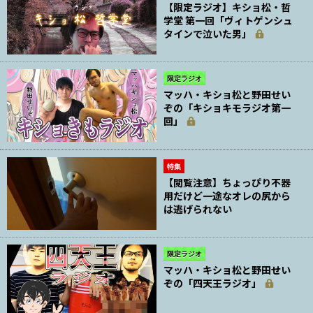
【限定ラジオ】キショ松・哲
学堂 第一回「ヴィトゲンシュ
タインで泣いた男」
限定ラジオ
マッハ・キショ松と野田せい
ぞの「キショキモラジオ第一
回」
特集
【閲覧注意】ちょっぴり不器
用だけど一途なオレの尻から
は逃げられない
限定ラジオ
マッハ・キショ松と野田せい
ぞの「四天王ラジオ」