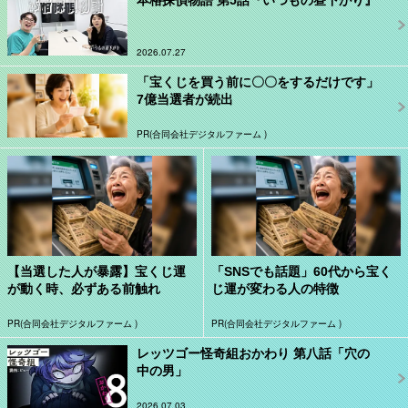
2026.07.27
「宝くじを買う前に〇〇をするだけです」
7億当選者が続出
PR(合同会社デジタルファーム )
【当選した人が暴露】宝くじ運
「SNSでも話題」60代から宝く
が動く時、必ずある前触れ
じ運が変わる人の特徴
PR(合同会社デジタルファーム )
PR(合同会社デジタルファーム )
レッツゴー怪奇組おかわり 第八話「穴の
中の男」
2026.07.03