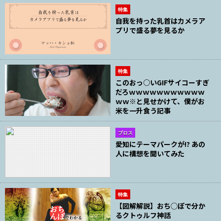
特集
自我を持った乳首はカメラア
プリで盛る夢を見るか
特集
このおっ○いGIFサイコーすぎ
だろｗｗｗｗｗｗｗｗｗｗｗ
ｗｗ※と見せかけて、僕がお
米を一升食う記事
ブロス
愛知にテーマパークが!? あの
人に構想を聞いてみた
特集
【図解解説】おち◯ぽで分か
るクトゥルフ神話