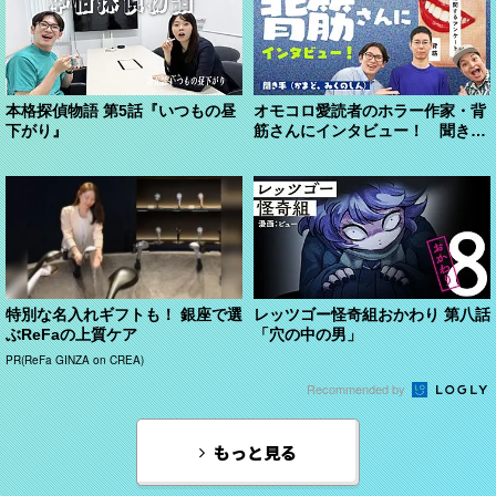
本格探偵物語 第5話『いつもの昼
オモコロ愛読者のホラー作家・背
下がり』
筋さんにインタビュー！ 聞き手
（かまど、みくのしん...
特別な名入れギフトも！ 銀座で選
レッツゴー怪奇組おかわり 第八話
ぶReFaの上質ケア
「穴の中の男」
PR(ReFa GINZA on CREA)
Recommended by
もっと見る