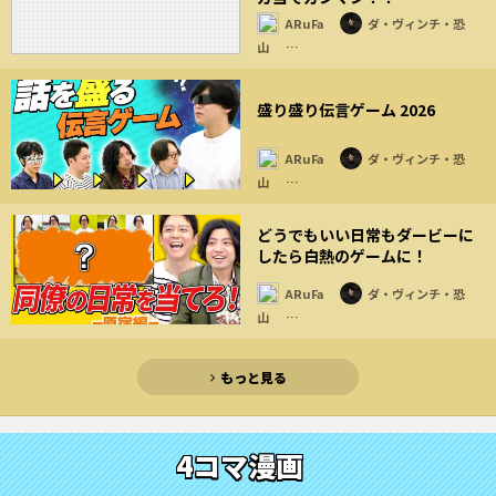
ARuFa
ダ・ヴィンチ・恐
山
…
盛り盛り伝言ゲーム 2026
ARuFa
ダ・ヴィンチ・恐
山
…
どうでもいい日常もダービーに
したら白熱のゲームに！
ARuFa
ダ・ヴィンチ・恐
山
…
もっと見る
4コマ漫画