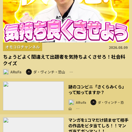
オモコロチャンネル
2026.08.09
ちょうどよく間違えて出題者を気持ちよくさせろ！社会科
クイズ
ARuFa
ダ・ヴィンチ・恐山
…
謎のコンビニ「さくらみくら」
って知ってますか？
ARuFa
ダ・ヴィンチ・恐
山
…
マンガを1コマだけ読ませて相手
の作品をビタ当てしろ！！マン
ガ当てガンマン！！