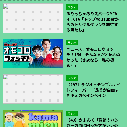
ラジオ
ありっちゃありスパークYEA
H！016「トップYouTuberか
らのトリクルダウンを期待す
る男たち」
ラジオ
ニュース！オモコロウォッ
チ！154「そんな人だと思わな
かった（さよなら…私の初
恋）」
ラジオ
【297】ラジオ・モンゴルナイ
トフィーバー 「足首が自由す
ぎゆえのペインペイン」
ラジオ
【43】かまみく「激論！ハン
ガーの首は回った方がいいの