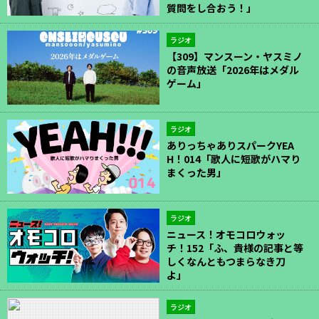
質問をし合おう！」
ラジオ
【309】マンスーン・ヤスミノ
の音声放送「2026年はメダル
ゲーム」
ラジオ
ありっちゃありスパークYEA
H！014「歌人に短歌がハマり
まくった男」
ラジオ
ニュース！オモコロウォッ
チ！152「ふ、貴様の記事と等
しくなんともつまらなき刀
よ」
ラジオ