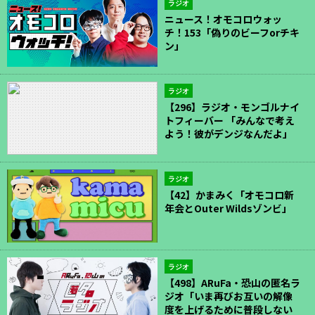
ラジオ
ニュース！オモコロウォッ
チ！153「偽りのビーフorチキ
ン」
ラジオ
【296】ラジオ・モンゴルナイ
トフィーバー 「みんなで考え
よう！彼がデンジなんだよ」
ラジオ
【42】かまみく「オモコロ新
年会とOuter Wildsゾンビ」
ラジオ
【498】ARuFa・恐山の匿名ラ
ジオ「いま再びお互いの解像
度を上げるために普段しない