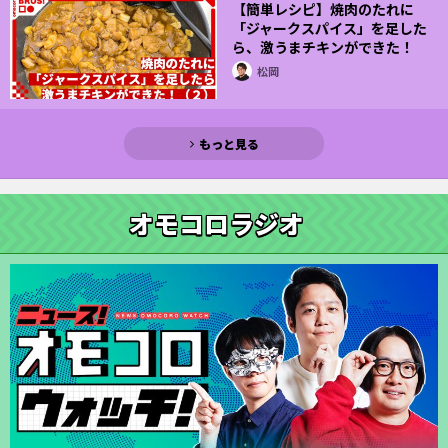
【簡単レシピ】焼肉のたれに
「ジャークスパイス」を足した
ら、激うまチキンができた！
（２）
松岡
もっと見る
オモコロラジオ