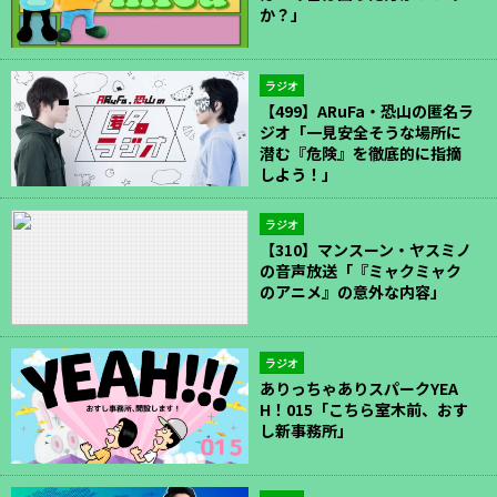
か？」
ラジオ
【499】ARuFa・恐山の匿名ラ
ジオ「一見安全そうな場所に
潜む『危険』を徹底的に指摘
しよう！」
ラジオ
【310】マンスーン・ヤスミノ
の音声放送「『ミャクミャク
のアニメ』の意外な内容」
ラジオ
ありっちゃありスパークYEA
H！015「こちら室木前、おす
し新事務所」