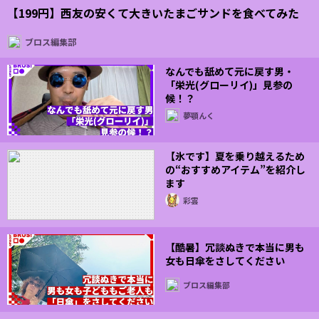
【199円】西友の安くて大きいたまごサンドを食べてみた
ブロス編集部
なんでも舐めて元に戻す男・
「栄光(グローリイ)」見参の
候！？
夢顎んく
【氷です】夏を乗り越えるため
の“おすすめアイテム”を紹介し
ます
彩雲
【酷暑】冗談ぬきで本当に男も
女も日傘をさしてください
ブロス編集部