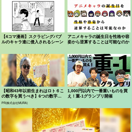
【4コマ漫画】スクラビングバブ
アニメキャラの誕生日を性格や容
ルのキャラ達に侵入されるシーン
姿から逆算することは可能なのか
【昭和43年以前生まれはロト６こ
1,000円以内で一番重いものを買
の数字を買うべき】6つの数字が
え！重-1グランプリ開催
「完全一致」する方...
PR(株式会社MURA)