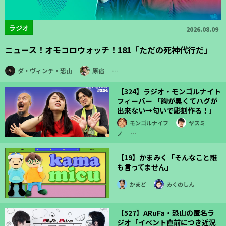
ラジオ
2026.08.09
ニュース！オモコロウォッチ！181「ただの死神代行だ」
ダ・ヴィンチ・恐山
原宿
…
【324】ラジオ・モンゴルナイト
フィーバー 「胸が臭くてハグが
出来ない→匂いで彫刻作る！」
モンゴルナイフ
ヤスミ
ノ
…
【19】かまみく「そんなこと誰
も言ってません」
かまど
みくのしん
【527】ARuFa・恐山の匿名ラ
ジオ「イベント直前につき近況