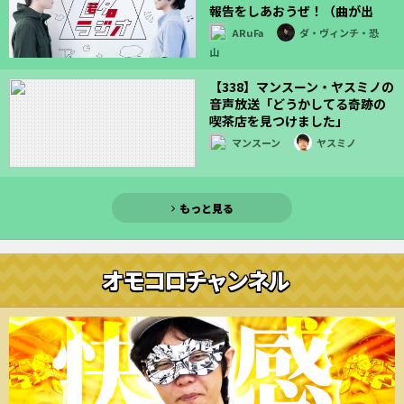
報告をしあおうぜ！（曲が出
た！）」
ARuFa
ダ・ヴィンチ・恐
山
【338】マンスーン・ヤスミノの
音声放送「どうかしてる奇跡の
喫茶店を見つけました」
マンスーン
ヤスミノ
もっと見る
オモコロチャンネル