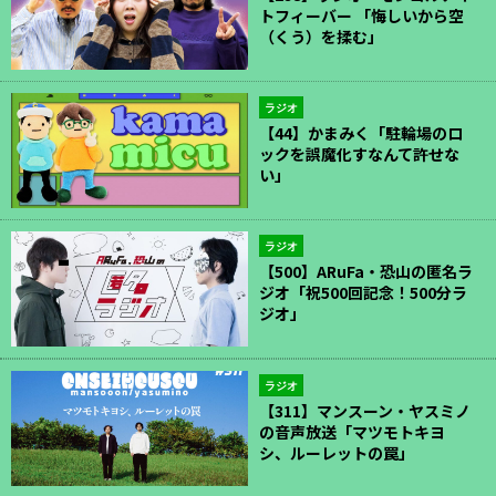
トフィーバー 「悔しいから空
（くう）を揉む」
ラジオ
【44】かまみく「駐輪場のロ
ックを誤魔化すなんて許せな
い」
ラジオ
【500】ARuFa・恐山の匿名ラ
ジオ「祝500回記念！500分ラ
ジオ」
ラジオ
【311】マンスーン・ヤスミノ
の音声放送「マツモトキヨ
シ、ルーレットの罠」