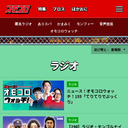
特集
ブロス
ほかおに
匿名ラジオ
ありスパ
かまみく
モンフィー
音声放送
オモコロウォッチ
並び替え：
新着順
ラジオ
ラジオ
ニュース！オモコロウォッ
チ！155「てりてりでぷっく
り」
ラジオ
【298】ラジオ・モンゴルナイ