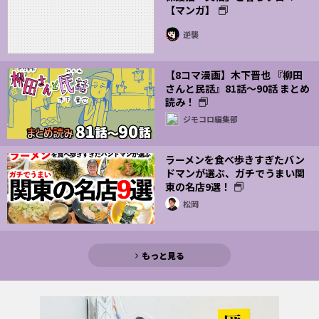
【マンガ】
逆襲
【8コマ漫画】木下晋也 『柳田
さんと民話』81話～90話 まとめ
読み！
ジモコロ編集部
ラーメンを食べ歩きすぎたバン
ドマンが選ぶ、ガチでうまい関
東の名店9選！
松岡
もっと見る