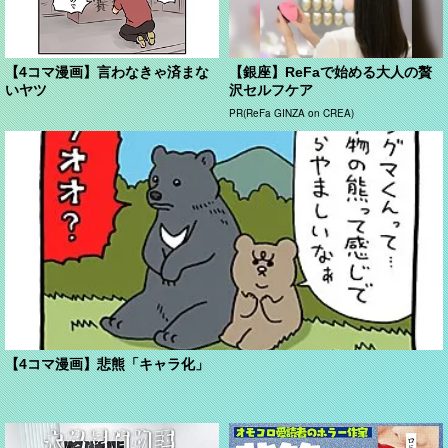
【4コマ漫画】言わなきゃ済まな
【銀座】ReFaで始める大人の贅
いヤツ
沢セルフケア
PR(ReFa GINZA on CREA)
【4コマ漫画】悲熊「キャラ化」