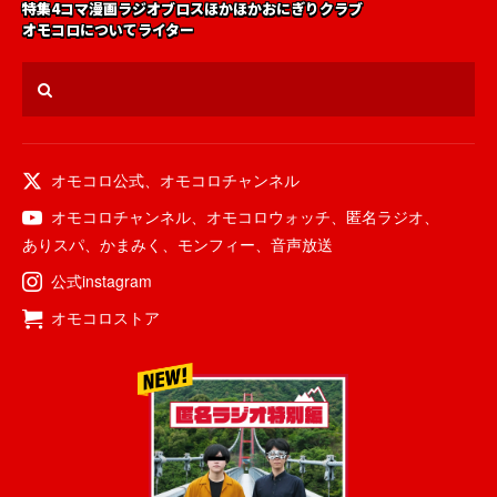
特集
4コマ漫画
ラジオ
ブロス
ほかほかおにぎりクラブ
オモコロについて
ライター
オモコロ公式
、
オモコロチャンネル
オモコロチャンネル
、
オモコロウォッチ
、
匿名ラジオ
、
ありスパ
、
かまみく
、
モンフィー
、
音声放送
公式instagram
オモコロストア